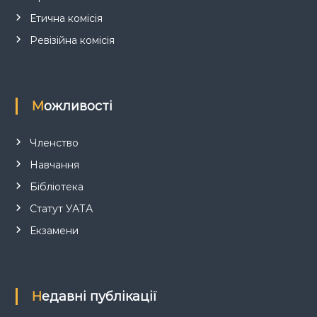
і
Етична комісія
в
Ревізійна комісія
Можливості
Членство
Навчання
Бібліотека
Статут УАТА
Екзамени
Недавні публікації