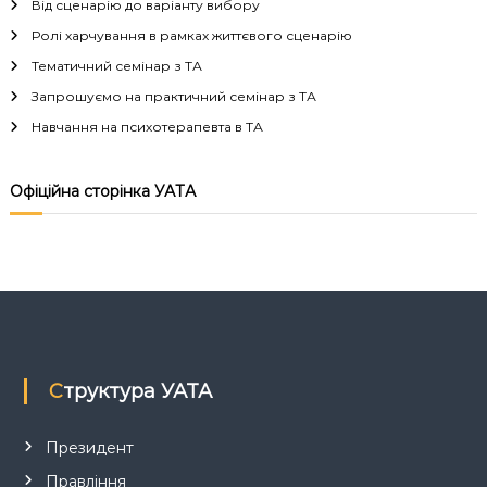
г
Від сценарію до варіанту вибору
Ролі харчування в рамках життєвого сценарію
а
Тематичний семінар з ТА
Запрошуємо на практичний семінар з ТА
ц
Навчання на психотерапевта в ТА
і
Офіційна сторінка УАТА
я
з
а
п
Структура УАТА
и
с
Президент
Правління