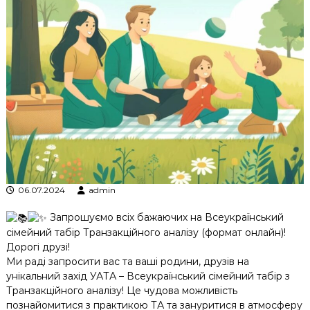
к
ц
і
й
н
о
г
о
а
н
а
л
і
з
у
06.07.2024
admin
Запрошуємо всіх бажаючих на Всеукраїнський
сімейний табір Транзакційного аналізу (формат онлайн)!
Дорогі друзі!
Ми раді запросити вас та ваші родини, друзів на
унікальний захід УАТА – Всеукраїнський сімейний табір з
Транзакційного аналізу! Це чудова можливість
познайомитися з практикою ТА та зануритися в атмосферу