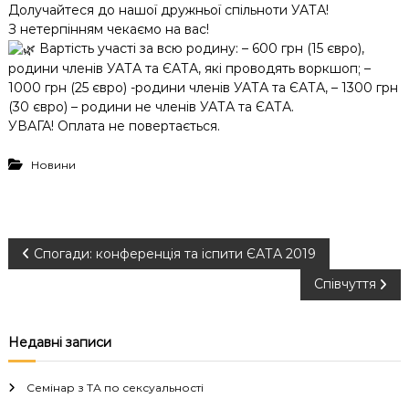
Долучайтеся до нашої дружньої спільноти УАТА!
З нетерпінням чекаємо на вас!
Вартість участі за всю родину: – 600 грн (15 євро),
родини членів УАТА та ЄАТА, які проводять воркшоп; –
1000 грн (25 євро) -родини членів УАТА та ЄАТА, – 1300 грн
(30 євро) – родини не членів УАТА та ЄАТА.
УВАГА! Оплата не повертається.
Новини
Н
Спогади: конференція та іспити ЄАТА 2019
Співчуття
а
в
Недавні записи
і
Семінар з ТА по сексуальності