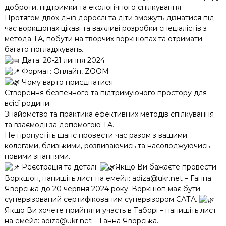
доброти, підтримки та екологічного спілкування.
Протягом двох днів дорослі та діти зможуть дізнатися під
час воркшопах цікаві та важливі розробки спеціалістів з
метода ТА, побути на творчих воркшопах та отримати
багато погладжувань.
Дата: 20-21 липня 2024
Формат: Онлайн, ZOOM
Чому варто приєднатися:
Створення безпечного та підтримуючого простору для
всієї родини.
Знайомство та практика ефективних методів спілкування
та взаємодії за допомогою ТА.
Не пропустіть шанс провести час разом з вашими
колегами, близькими, розвиваючись та насолоджуючись
новими знаннями.
Реєстрація та деталі:
Якщо Ви бажаєте провести
Воркшоп, напишіть лист на емейл: adiza@ukr.net – Ганна
Яворська до 20 червня 2024 року. Воркшоп має бути
супервізований сертифікованим супервізором ЄАТА.
Якщо Ви хочете прийняти участь в Таборі – напишіть лист
на емейл: adiza@ukr.net – Ганна Яворська.