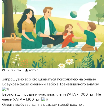
к
ц
і
й
н
о
г
о
а
н
а
л
і
з
у
13.07.2024
admin
Запрошуємо всіх хто цікавиться психологією на онлайн
Всеукраїнський сімейний Табір з Транзакційного аналізу.
Вартість для родини учасника: члени УАТА – 1000 грн. Не
члени УАТА – 1300 грн
Оплата відбувається на розрахунковий рахунок