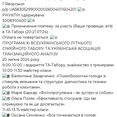
Г.Яворської:
р/р UA583052990000026004011604201
РНУКПН одержувача:
3008910400
Призначення платежу: за участь (Ваше прізвище, ім’я)
в ТА Таборі (20-21.07.24).
Оплата не повертається.
ПРОГРАМА ХІ ВСЕУКРАЇНСЬКОГО ЛІТНЬОГО
СІМЕЙНОГО ТАБОРУ ТА УКРАЇНСЬКА АСОЦІАЦІЯ
ТРАНЗАКЦІЙНОГО АНАЛІЗУ
20 липня 2024 року
9.00-10.00 – відкриття ТА-Табору, знайомство з тренерами.
10.00-11.30 майстер-класи
Валентина Захарченко: «Психобіологічні голоди зі
стимулів, визнання та структури: діагностика та техніки
роботи з клієнтами».
Марія Баркар: «Фотопрогулянка – як зустріч із собою».
Ольга Полях: «Ефективність стосунків: Що ми
отримуємо та як це досягається».
11.45-13.15 майстер-класи
Оксана Сенченко: «Все починається в голові: