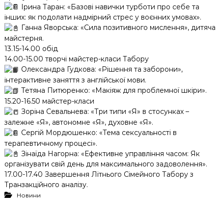
Ірина Таран: «Базові навички турботи про себе та
інших: як подолати надмірний стрес у воєнних умовах».
Ганна Яворська: «Сила позитивного мислення», дитяча
майстерня.
13.15-14.00 обід
14.00-15.00 творчі майстер-класи Табору
Олександра Гудкова: «Рішення та заборони»,
інтерактивне заняття з англійської мови.
Тетяна Питюренко: «Макіяж для проблемної шкіри».
15.20-16.50 майстер-класи
Зоріна Севальнева: «Три типи «Я» в стосунках –
залежне «Я», автономне «Я», духовне «Я».
Сергій Мордюшенко: «Тема сексуальності в
терапевтичному процесі».
Зінаїда Нагорна: «Ефективне управління часом: Як
організувати свій день для максимального задоволення».
17.00-17.40 Завершення Літнього Сімейного Табору з
Транзакційного аналізу.
Новини