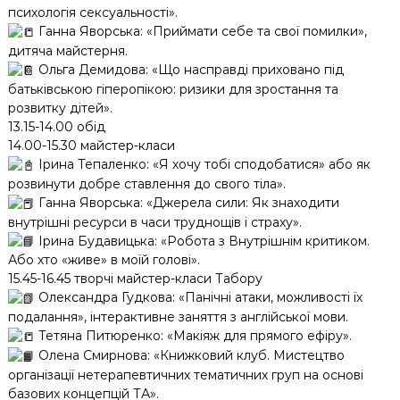
психологія сексуальності».
Ганна Яворська: «Приймати себе та свої помилки»,
дитяча майстерня.
Ольга Демидова: «Що насправді приховано під
батьківською гіперопікою: ризики для зростання та
розвитку дітей».
13.15-14.00 обід
14.00-15.30 майстер-класи
Ірина Тепаленко: «Я хочу тобі сподобатися» або як
розвинути добре ставлення до свого тіла».
Ганна Яворська: «Джерела сили: Як знаходити
внутрішні ресурси в часи труднощів і страху».
Ірина Будавицька: «Робота з Внутрішнім критиком.
Або хто «живе» в моїй голові».
15.45-16.45 творчі майстер-класи Табору
Олександра Гудкова: «Панічні атаки, можливості їх
подалання», інтерактивне заняття з англійської мови.
Тетяна Питюренко: «Макіяж для прямого ефіру».
Олена Смирнова: «Книжковий клуб. Мистецтво
організації нетерапевтичних тематичних груп на основі
базових концепцій ТА».