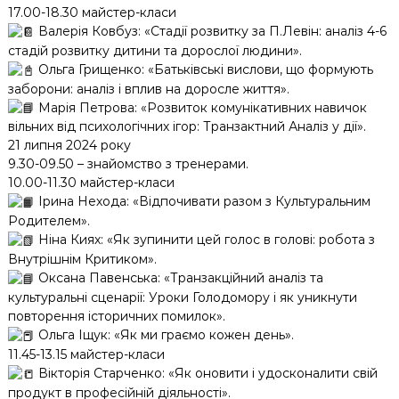
17.00-18.30 майстер-класи
Валерія Ковбуз: «Стадії розвитку за П.Левін: аналіз 4-6
стадій розвитку дитини та дорослої людини».
Ольга Грищенко: «Батьківські вислови, що формують
заборони: аналіз і вплив на доросле життя».
Марія Петрова: «Розвиток комунікативних навичок
вільних від психологічних ігор: Транзактний Аналіз у дії».
21 липня 2024 року
9.30-09.50 – знайомство з тренерами.
10.00-11.30 майстер-класи
Ірина Нехода: «Відпочивати разом з Культуральним
Родителем».
Ніна Киях: «Як зупинити цей голос в голові: робота з
Внутрішнім Критиком».
Оксана Павенська: «Транзакційний аналіз та
культуральні сценарії: Уроки Голодомору і як уникнути
повторення історичних помилок».
Ольга Іщук: «Як ми граємо кожен день».
11.45-13.15 майстер-класи
Вікторія Старченко: «Як оновити і удосконалити свій
продукт в професійній діяльності».