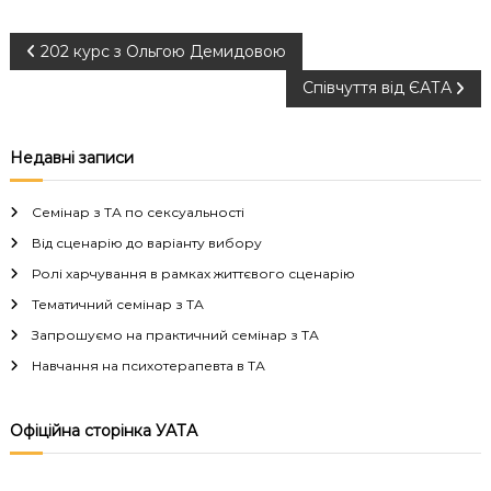
Н
202 курс з Ольгою Демидовою
Співчуття від ЄАТА
а
в
Недавні записи
і
Семінар з ТА по сексуальності
г
Від сценарію до варіанту вибору
Ролі харчування в рамках життєвого сценарію
а
Тематичний семінар з ТА
Запрошуємо на практичний семінар з ТА
ц
Навчання на психотерапевта в ТА
і
Офіційна сторінка УАТА
я