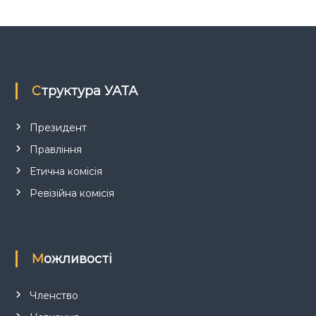
з
а
п
Структура УАТА
и
с
Президент
Правління
і
Етична комісія
в
Ревізійна комісія
Можливості
Членство