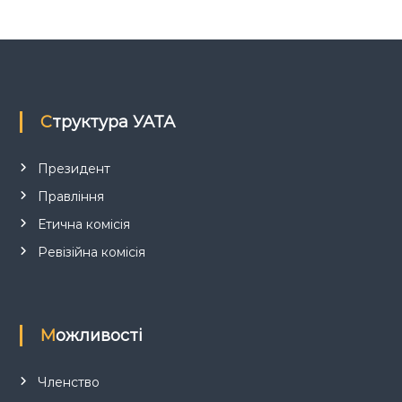
з
а
п
Структура УАТА
и
с
Президент
Правління
і
Етична комісія
в
Ревізійна комісія
Можливості
Членство