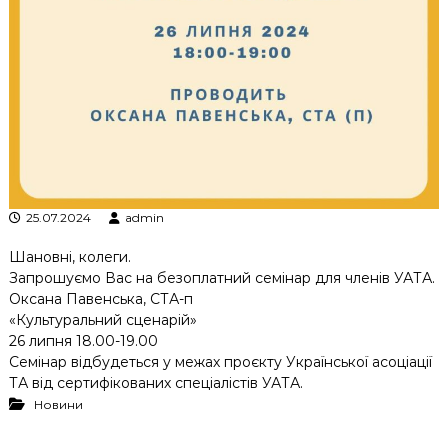
к
ц
і
й
н
о
г
о
а
н
а
л
25.07.2024
admin
і
з
Шановні, колеги.
у
Запрошуємо Вас на безоплатний семінар для членів УАТА.
Оксана Павенська, СТА-п
«Культуральний сценарій»
26 липня 18.00-19.00
Семінар відбудеться у межах проєкту Української асоціації
ТА від сертифікованих спеціалістів УАТА.
Новини