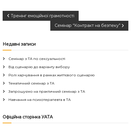
Н
Тренінг емоційної грамотності
Семінар “Контракт на безпеку”
а
в
Недавні записи
і
Семінар з ТА по сексуальності
г
Від сценарію до варіанту вибору
Ролі харчування в рамках життєвого сценарію
а
Тематичний семінар з ТА
Запрошуємо на практичний семінар з ТА
ц
Навчання на психотерапевта в ТА
і
Офіційна сторінка УАТА
я