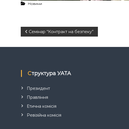
Новини
Н
Семінар “Контракт на безпеку”
а
в
і
Структура УАТА
г
Президент
а
Правління
Етична комісія
ц
Ревізійна комісія
і