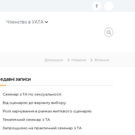
f
К
a
о
Членство в УАТА
c
н
e
т
b
а
o
к
Домашня
Новини
Вітання
o
т
k
и
У
едавні записи
А
Семінар з ТА по сексуальності
Т
Від сценарію до варіанту вибору
А
Ролі харчування в рамках життєвого сценарію
Тематичний семінар з ТА
Запрошуємо на практичний семінар з ТА