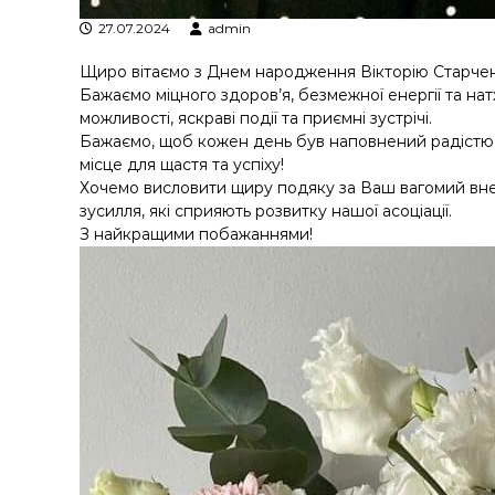
у
27.07.2024
admin
Щиро вітаємо з Днем народження Вікторію Старчен
Бажаємо міцного здоров’я, безмежної енергії та нат
можливості, яскраві події та приємні зустрічі.
Бажаємо, щоб кожен день був наповнений радістю, а
місце для щастя та успіху!
Хочемо висловити щиру подяку за Ваш вагомий внес
зусилля, які сприяють розвитку нашої асоціації.
З найкращими побажаннями!