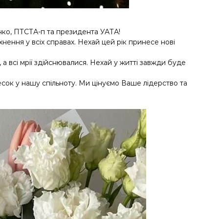
ко, ПТСТА-п та президента УАТА!
хнення у всіх справах. Нехай цей рік принесе нові
 всі мрії здійснювалися. Нехай у житті завжди буде
ок у нашу спільноту. Ми цінуємо Ваше лідерство та