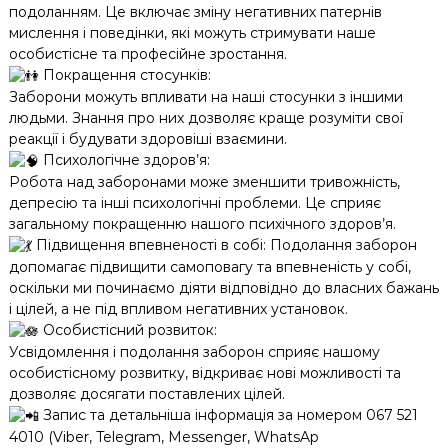
подоланням. Це включає зміну негативних патернів
мислення і поведінки, які можуть стримувати наше
особистісне та професійне зростання.
Покращення стосунків:
Заборони можуть впливати на наші стосунки з іншими
людьми. Знання про них дозволяє краще розуміти свої
реакції і будувати здоровіші взаємини.
Психологічне здоров’я:
Робота над заборонами може зменшити тривожність,
депресію та інші психологічні проблеми. Це сприяє
загальному покращенню нашого психічного здоров’я.
Підвищення впевненості в собі: Подолання заборон
допомагає підвищити самоповагу та впевненість у собі,
оскільки ми починаємо діяти відповідно до власних бажань
і цілей, а не під впливом негативних установок.
Особистісний розвиток:
Усвідомлення і подолання заборон сприяє нашому
особистісному розвитку, відкриває нові можливості та
дозволяє досягати поставлених цілей.
Запис та детальніша інформація за номером 067 521
4010 (Viber, Telegram, Messenger, WhatsAp