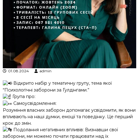
к
ц
і
й
н
о
г
о
а
н
а
л
01.08.2024
admin
і
з
Відкрито набір у тематичну групу, тема якої
у
“Психологічні заборони за Гулдінгами.”
Група про:
Самоусвідомлення:
Розуміння власних заборон допомагає усвідомити, як вони
впливають на наші думки, емоції та поведінку. Це перший
крок до змін.
Подолання негативних впливів: Визнавши свої
заборони, ми можемо почати працювати над їх