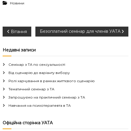
Новини
Н
Безоплатний семінар для членів УАТА
Вітання
а
Недавні записи
в
Семінар з ТА по сексуальності
і
Від сценарію до варіанту вибору
Ролі харчування в рамках життєвого сценарію
г
Тематичний семінар з ТА
а
Запрошуємо на практичний семінар з ТА
Навчання на психотерапевта в ТА
ц
і
Офіційна сторінка УАТА