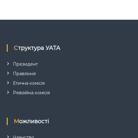
я
з
а
п
Структура УАТА
и
Президент
Правління
с
Етична комісія
і
Ревізійна комісія
в
Можливості
Членство