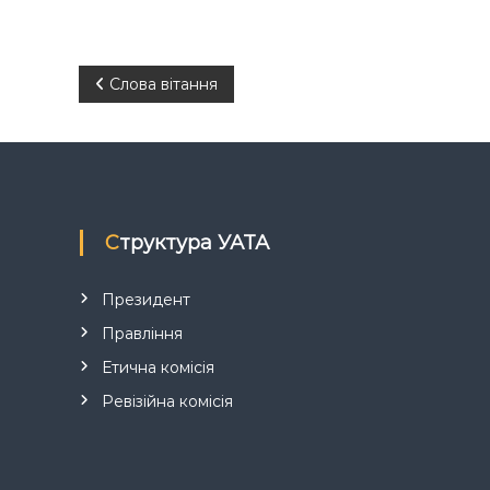
Н
Слова вітання
а
в
і
Структура УАТА
г
Президент
а
Правління
Етична комісія
ц
Ревізійна комісія
і
я