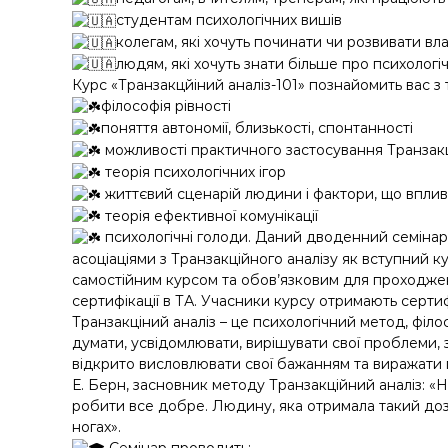
студентам психологічних вишів
колегам, які хочуть починати чи розвивати вл
людям, які хочуть знати більше про психологі
Курс «Транзакцйіний аналіз-101» познайомить вас з
філософія рівності
поняття автономії, близькості, спонтанності
можливості практичного застосування Транзакц
теорія психологічних ігор
життєвий сценарій людини і фактори, що вплив
теорія ефективної комунікації
психологічні голоди. Даний дводенний семінар
асоціаціями з Транзакційного аналізу як вступний ку
самостійним курсом та обов’язковим для проходжен
сертифікації в ТА. Учасники курсу отримають сертиф
Транзакціний аналіз – це психологічний метод, фі
думати, усвідомлювати, вирішувати свої проблеми, з
відкрито висловлювати свої бажанням та виражати 
Е. Берн, засновник методу Транзакційний аналіз: «На
робити все добре. Людину, яка отримала такий дозві
ногах».