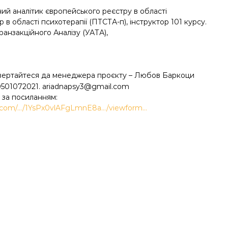
ий аналітик європейського реєстру в області
р в області психотерапії (ПТСТА-п), інструктор 101 курсу.
ранзакційного Аналізу (УАТА),
вертайтеся да менеджера проєкту – Любов Баркоци
0501072021. ariadnapsy3@gmail.com
і за посиланням:
le.com/…/1YsPx0vlAFgLmnE8a…/viewform…