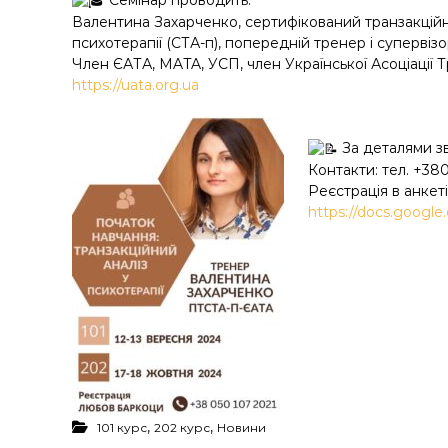
Семінар проводить:
Валентина Захарченко, сертифікований транзакційн
психотерапії (СТА-п), попередній тренер і супервізо
Член ЄАТА, MATA, УСП, член Української Асоціації Т
https://uata.org.ua
За деталями з
Контакти: тел. +38
Реєстрація в анкет
https://docs.goog
,
,
101 курс
202 курс
Новини