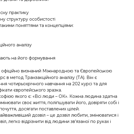
асну практику
чну структуру особистості
 такими поняттями та концепціями:
ійного аналізу
ають на його формування
 офіційно визнаний Міжнародною та Європейською
рс в метод Транзакційного аналізу (ТА). Він є
ня чотирьохрічного навчання на 202 курсі та для
ікати європейського зразка.
лософією якого є: «Всі люди – ОК». Кожна людина здатна
мінювати своє життя, поліпшувати його, довіряти собі і
почуття, досягати поставлених цілей.
йважливіший дозвіл – це дозвіл любити, змінюватися і
л, легко відрізнити від людини зв’язаної по руках і