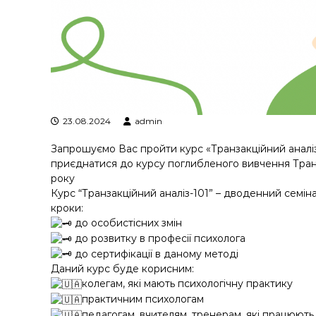
у
23.08.2024
admin
Запрошуємо Вас пройти курс «Транзакційний аналіз-
приєднатися до курсу поглибленого вивчення Транз
року
Курс “Транзакційний аналіз-101” – дводенний семіна
кроки:
до особистісних змін
до розвитку в професії психолога
до сертифікації в даному методі
Даний курс буде корисним:
колегам, які мають психологічну практику
практичним психологам
педагогам, вчителям, тренерам, які працюють