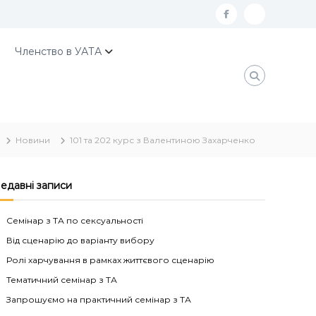
f
К
a
о
Членство в УАТА
c
н
e
т
b
а
o
к
Новини
101 та 202 курс з Валентиною Захарченко
o
т
k
и
У
едавні записи
А
Семінар з ТА по сексуальності
Т
Від сценарію до варіанту вибору
А
Ролі харчування в рамках життєвого сценарію
Тематичний семінар з ТА
Запрошуємо на практичний семінар з ТА