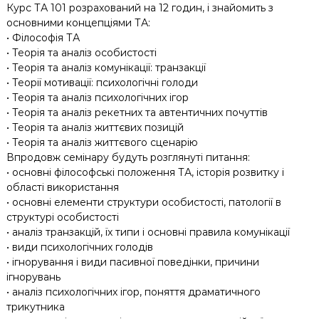
Курс ТА 101 розрахований на 12 годин, і знайомить з
основними концепціями ТА:
• Філософія ТА
• Теорія та аналіз особистості
• Теорія та аналіз комунікації: транзакції
• Теорії мотивації: психологічні голоди
• Теорія та аналіз психологічних ігор
• Теорія та аналіз рекетних та автентичних почуттів
• Теорія та аналіз життєвих позицій
• Теорія та аналіз життєвого сценарію
Впродовж семінару будуть розглянуті питання:
• основні філософські положення ТА, історія розвитку і
області використання
• основні елементи структури особистості, патології в
структурі особистості
• аналіз транзакцій, їх типи і основні правила комунікації
• види психологічних голодів
• ігнорування і види пасивної поведінки, причини
ігнорувань
• аналіз психологічних ігор, поняття драматичного
трикутника