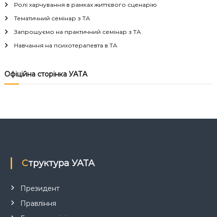
Ролі харчування в рамках життєвого сценарію
а
Тематичний семінар з ТА
ц
Запрошуємо на практичний семінар з ТА
Навчання на психотерапевта в ТА
і
я
Офіційна сторінка УАТА
з
а
п
и
Структура УАТА
с
Президент
і
Правління