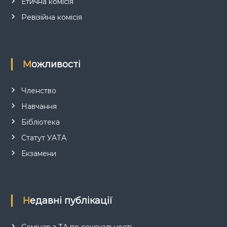
Етична комісія
в
Ревізійна комісія
Можливості
Членство
Навчання
Бібліотека
Статут УАТА
Екзамени
Недавні публікації