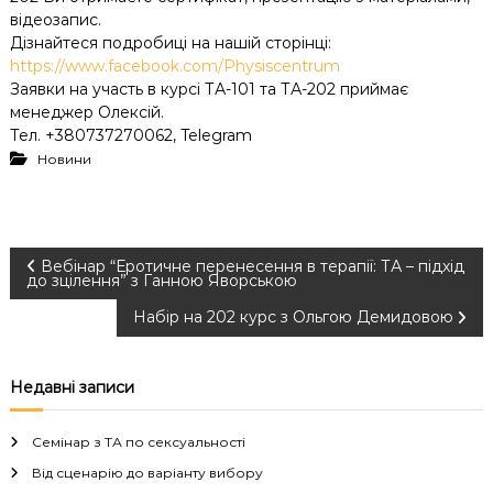
відеозапис.
Дізнайтеся подробиці на нашій сторінці:
https://www.facebook.com/Physiscentrum
Заявки на участь в курсі ТА-101 та ТА-202 приймає
менеджер Олексій.
Тел. +380737270062, Telegram
Новини
Н
Вебінар “Еротичне перенесення в терапії: ТА – підхід
до зцілення” з Ганною Яворською
а
Набір на 202 курс з Ольгою Демидовою
в
Недавні записи
і
Семінар з ТА по сексуальності
г
Від сценарію до варіанту вибору