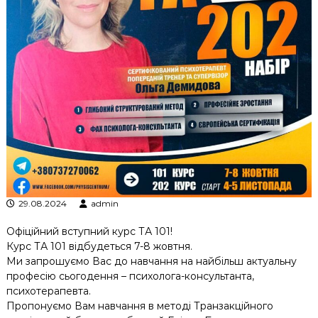
к
ц
і
й
н
о
г
о
а
н
а
л
і
з
у
29.08.2024
admin
Офіційний вступний курс ТА 101!
Курс ТА 101 відбудеться 7-8 жовтня.
Ми запрошуємо Вас до навчання на найбільш актуальну
професію сьогодення – психолога-консультанта,
психотерапевта.
Пропонуємо Вам навчання в методі Транзакційного