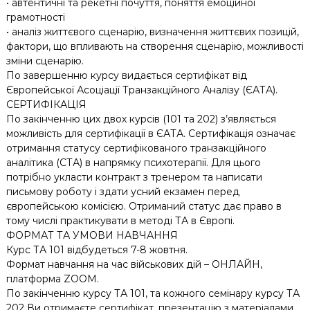
• автентичні та рекетні почуття, поняття емоційної
грамотності
• аналіз життєвого сценарію, визначення життєвих позицій,
фактори, що впливають на створення сценарію, можливості
зміни сценарію.
По завершенню курсу видається сертифікат від
Європейської Асоціації Транзакційного Аналізу (ЄАТА).
СЕРТИФІКАЦІЯ
По закінченню цих двох курсів (101 та 202) з’являється
можливість для сертифікації в ЄАТА. Сертифікація означає
отримання статусу сертифікованого транзакційного
аналітика (СТА) в напрямку психотерапії. Для цього
потрібно укласти контракт з тренером та написати
письмову роботу і здати усний екзамен перед
європейською комісією. Отриманий статус дає право в
тому числі практикувати в методі ТА в Європі.
ФОРМАТ ТА УМОВИ НАВЧАННЯ
Курс ТА 101 відбудеться 7-8 жовтня.
Формат навчання на час військових дій – ОНЛАЙН,
платформа ZOOM.
По закінченню курсу ТА 101, та кожного семінару курсу ТА
202 Ви отримаєте сертифікат, презентацію з матеріалами,