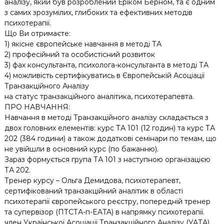
аналізу, який був розроблений Еріком Берном, та є одним
з самих зрозумілих, глибоких та ефективних методів
психотерапії.
Що Ви отримаєте:
1) якісне європейське навчання в методі ТА
2) професійний та особистісний розвиток
3) фах консультанта, психолога-консультанта в методі ТА
4) можливість сертифікуватись в Європейській Асоціації
Транзакційного Аналізу
на статус транзакційного аналітика, психотерапевта.
ПРО НАВЧАННЯ:
Навчання в методі Транзакційного аналізу складається з
двох головних елементів: курс ТА 101 (12 годин) та курс ТА
202 (384 години) а також додаткові семінари по темам, що
не увійшли в основний курс (по бажанню).
Зараз формується група ТА 101 з наступною організацією
ТА 202.
Тренер курсу – Ольга Демидова, психотерапевт,
сертифікований транзакційний аналітик в області
психотерапії європейського реєстру, попередній тренер
та супервізор (ПТСТА-п-EATA) в напрямку психотерапії.
член Української Асоціації Транзакційного Аналізу (УАТА),