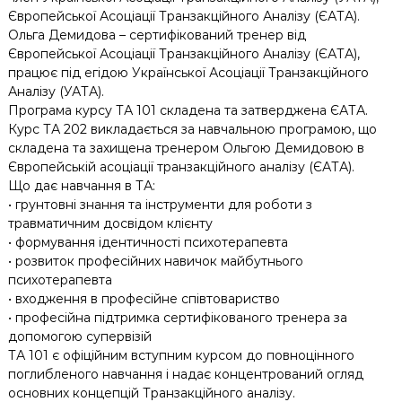
Європейської Асоціації Транзакційного Аналізу (ЄАТА).
Ольга Демидова – сертифікований тренер від
Європейської Асоціації Транзакційного Аналізу (ЄАТА),
працює під егідою Української Асоціації Транзакційного
Аналізу (УАТА).
Програма курсу ТА 101 складена та затверджена ЄАТА.
Курс ТА 202 викладається за навчальною програмою, що
складена та захищена тренером Ольгою Демидовою в
Європейській асоціації транзакційного аналізу (ЄАТА).
Що дає навчання в ТА:
• грунтовні знання та інструменти для роботи з
травматичним досвідом клієнту
• формування ідентичності психотерапевта
• розвиток професійних навичок майбутнього
психотерапевта
• входження в професійне співтовариство
• професійна підтримка сертифікованого тренера за
допомогою супервізій
ТА 101 є офіційним вступним курсом до повноцінного
поглибленого навчання і надає концентрований огляд
основних концепцій Транзакційного аналізу.