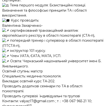
сертифікат.
Тема першого модуля: Екзистанційні позиції.
Визначення та філософські принципи ТА і області
використання.
Курс проводить:
Валентина Захарченко-
сертифікований транзакційний аналітик
європейського реєстру в області психотерапії (СТА-п),
попередній тренер і супервізор в області психотерапії
(ПТСТА-п),
інструктор 101 курсу.
Член УАТА, ЄАТА, MATA, УСП.
Освіта: Черкаський національний університет імені Б.
Хмельницького.
Освітній ступінь: магістр
Спеціальність: медична психологія.
Викладає освітній курс ТА-202.
Проводить додаткові семінари по ТА в області
психотерапії.
Проводить супервізіі ̈ індивідуальні та групові
Контакти: valyaz17@gmail.com ; т .: +38 067 965 21 10;
skype:superwell17