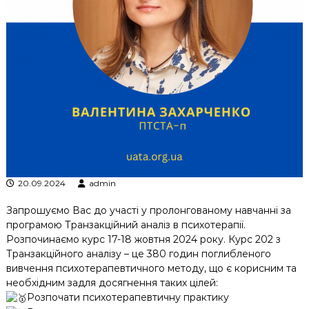
к
ц
і
й
н
о
г
о
а
н
а
л
і
з
20.09.2024
admin
у
Запрошуємо Вас до участі у пролонгованому навчанні за
програмою Транзакційний аналіз в психотерапії.
Розпочинаємо курс 17-18 жовтня 2024 року. Курс 202 з
Транзакційного аналізу – це 380 годин поглибленого
вивчення психотерапевтичного методу, що є корисним та
необхідним задля досягнення таких цілей:
Розпочати психотерапевтичну практику