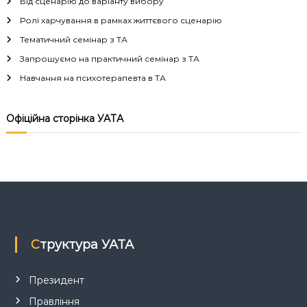
і
Від сценарію до варіанту вибору
Ролі харчування в рамках життєвого сценарію
г
Тематичний семінар з ТА
а
Запрошуємо на практичний семінар з ТА
Навчання на психотерапевта в ТА
ц
і
Офіційна сторінка УАТА
я
з
а
п
Структура УАТА
и
Президент
Правління