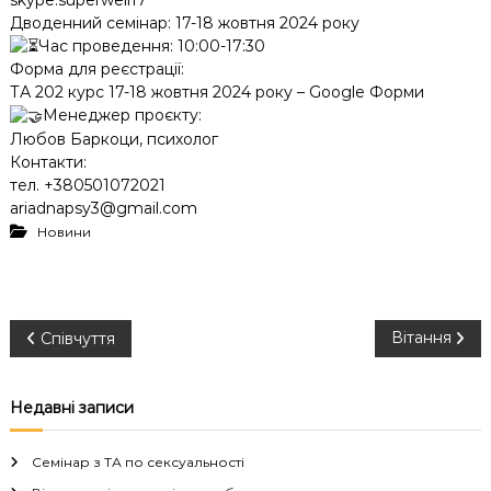
Дводенний семінар: 17-18 жовтня 2024 року
Час проведення: 10:00-17:30
Форма для реєстрації:
ТА 202 курс 17-18 жовтня 2024 року – Google Форми
Менеджер проєкту:
Любов Баркоци, психолог
Контакти:
тел. +380501072021
ariadnapsy3@gmail.com
Новини
Н
Вітання
Співчуття
а
Недавні записи
в
Семінар з ТА по сексуальності