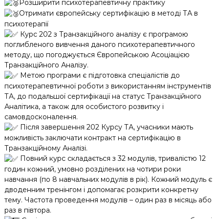
Розширити психотерапевтичну практику
Отримати європейську сертифікацію в методі ТА в
психотерапії
Курс 202 з Транзакційного аналізу є програмою
поглибленого вивчення даного психотерапевтичного
методу, що погоджується Європейською Асоціацією
Транзакційного Аналізу.
Метою програми є підготовка спеціалістів до
психотерапевтичної роботи з використанням інструментів
ТА, до подальшої сертифікації на статус Транзакційного
Аналітика, а також для особистого розвитку і
самовдосконалення.
Після завершення 202 Курсу ТА, учасники мають
можливість заключати контракт на сертифікацію в
Транзакційному Аналізі.
Повний курс складається з 32 модулів, тривалістю 12
годин кожний, умовно розділених на чотири роки
навчання (по 8 навчальних модулів в рік). Кожний модуль є
дводенним тренінгом і допомагає розкрити конкретну
тему. Частота проведення модулів – один раз в місяць або
раз в півтора.