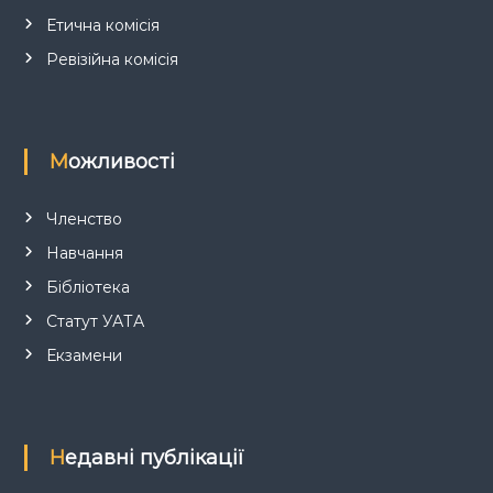
с
Етична комісія
і
Ревізійна комісія
в
Можливості
Членство
Навчання
Бібліотека
Статут УАТА
Екзамени
Недавні публікації