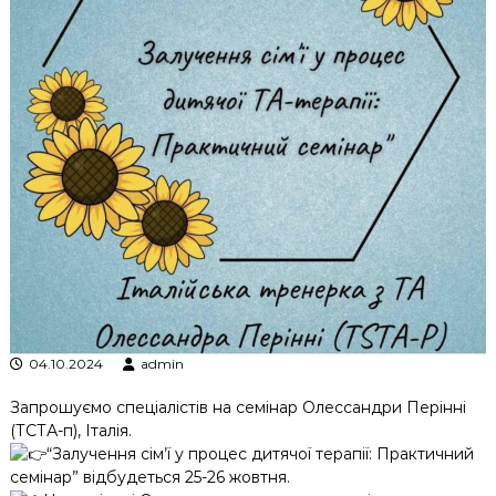
к
ц
і
й
н
о
г
о
а
н
а
л
і
з
у
04.10.2024
admin
Запрошуємо спеціалістів на семінар Олессандри Перінні
(ТСТА-п), Італія.
“Залучення сім’ї у процес дитячої терапії: Практичний
семінар” відбудеться 25-26 жовтня.