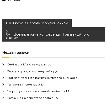
Н
101 курс із Сергієм Мордюшенком
а
XVII Всеукраїнська конференція Транзакційного
аналізу
в
Недавні записи
і
Семінар з ТА по сексуальності
г
Від сценарію до варіанту вибору
а
Ролі харчування в рамках життєвого сценарію
Тематичний семінар з ТА
ц
Запрошуємо на практичний семінар з ТА
і
Навчання на психотерапевта в ТА