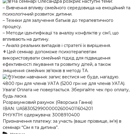
На семінарі Олесандра розкриє наступні теми:
– Вивчення впливу сімейного середовища на емоційний та
психологічний розвиток дитини.
– Техніки для залучення батьків до терапевтичного
процесу.
– Методи ідентифікації та аналізу конфліктів у сім’ї, що
впливають на дитину.
– Аналіз реальних випадків і стратегії їх вирішення.
⚘️Цей семінар допоможе психотерапевтам
використовувати сімейний підхід для підвищення
ефективності лікування та розвитку дітей, а також
зміцнення сімейних зв’язків в методі ТА.
Умови навчання: запис вестися не буде, нагадую.
4800 грн для членів УАТА (5200 грн не для членів УАТА).
Увага! Оплата не повертається. Зберігайте чек про оплату,
будь ласка.
Розрахунковий рахунок (Яворська Ганна)
IBAN: UA583052990000026004011604201
РНУКПН одержувача: 3008910400
Призначення платежу: за участь (ваше прізвище, ім’я) в
семінарі “Сім я та дитина”.
Новини