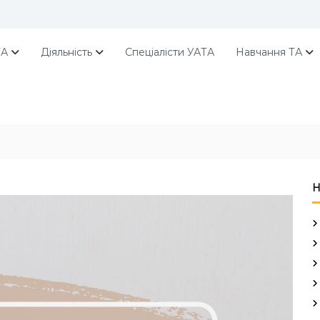
ТА
Діяльність
Спеціалісти УАТА
Навчання ТА
Н