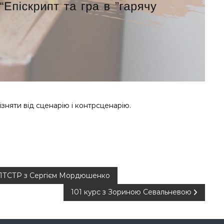
ізняти від сценарію і контрсценарію.
з ПТСТР з Сергієм Мордюшенко
101 курс з Зориною Севальневою