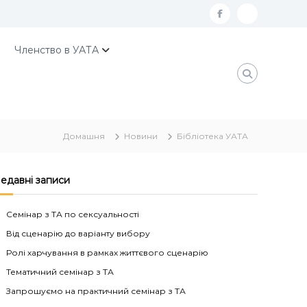
f
К
a
о
Членство в УАТА
c
н
e
т
b
а
o
к
Домашня
Новини
Бібліотека УАТА
o
т
k
и
У
едавні записи
А
Семінар з ТА по сексуальності
Т
Від сценарію до варіанту вибору
А
Ролі харчування в рамках життєвого сценарію
Тематичний семінар з ТА
Запрошуємо на практичний семінар з ТА