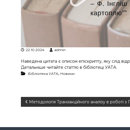
у
22.10.2024
admin
Наведена цитата є описом епіскрипту, яку слід відр
Детальніше читайте статтю в бібліотеці УАТА.
,
Бібліотека УАТА
Новини
Н
Методологія Транзакційного аналізу в роботі 
а
в