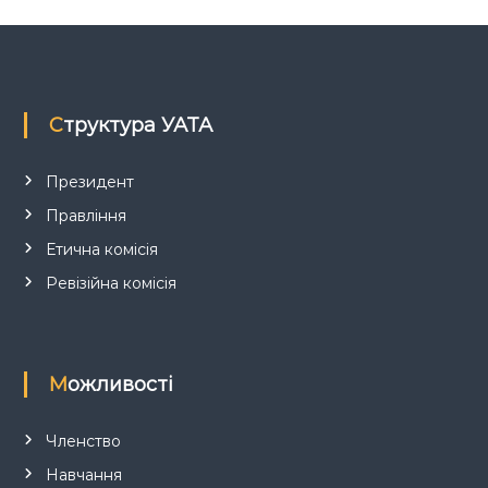
а
п
Структура УАТА
и
с
Президент
Правління
і
Етична комісія
в
Ревізійна комісія
Можливості
Членство
Навчання