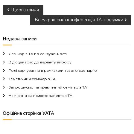
Н
Щирі вітання
Всеукраїнська конференція ТА: підсумки
а
в
Недавні записи
і
Семінар з ТА по сексуальності
г
Від сценарію до варіанту вибору
Ролі харчування в рамках життєвого сценарію
а
Тематичний семінар з ТА
Запрошуємо на практичний семінар з ТА
ц
Навчання на психотерапевта в ТА
і
Офіційна сторінка УАТА
я
з