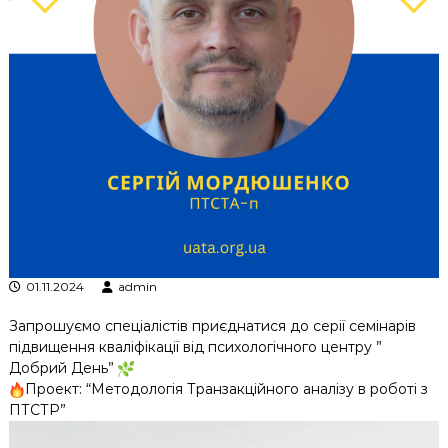
к
ц
і
й
н
о
г
о
а
н
а
л
і
з
у
01.11.2024
admin
Запрошуємо спеціалістів приєднатися до серії семінарів
підвищення кваліфікації від психологічного центру ”
Добрий День”
Проект: “Методологія Транзакційного аналізу в роботі з
ПТСТР”