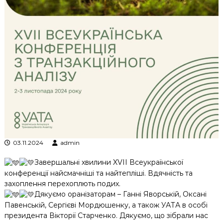
к
ц
і
й
н
о
г
о
а
н
а
л
і
з
у
03.11.2024
admin
Завершальні хвилини XVII Всеукраїнської
конференції найсмачніші та найтепліші. Вдячність та
захоплення перехоплють подих.
Дякуємо оранізаторам – Ганні Яворській, Оксані
Павенській, Сергієві Мордюшенку, а також УАТА в особі
президента Вікторії Старченко. Дякуємо, що зібрали нас