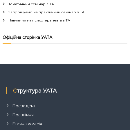
Тематичний семінар з ТА
ц
Запрошуємо на практичний семінар з ТА
Навчання на психотерапевта в ТА
і
я
Офіційна сторінка УАТА
з
а
п
и
Структура УАТА
с
Президент
і
Правління
Етична комісія