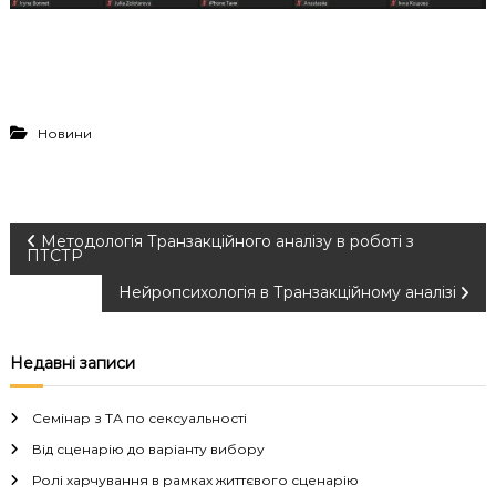
Новини
Н
Методологія Транзакційного аналізу в роботі з
ПТСТР
а
Нейропсихологія в Транзакційному аналізі
в
Недавні записи
і
Семінар з ТА по сексуальності
г
Від сценарію до варіанту вибору
Ролі харчування в рамках життєвого сценарію
а