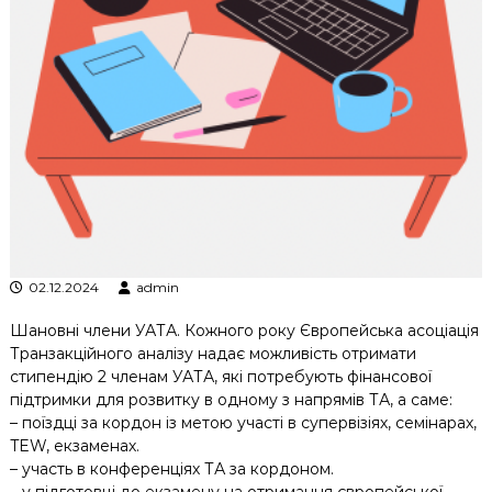
к
ц
і
й
н
о
г
о
а
н
а
л
і
з
02.12.2024
admin
у
Шановні члени УАТА. Кожного року Європейська асоціація
Транзакційного аналізу надає можливість отримати
стипендію 2 членам УАТА, які потребують фінансової
підтримки для розвитку в одному з напрямів ТА, а саме:
– поїздці за кордон із метою участі в супервізіях, семінарах,
TEW, екзаменах.
– участь в конференціях ТА за кордоном.