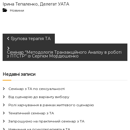
Ірина Тепаленко, Делегат УАТА
Новини
Н
Групова терапія ТА
а
Семінар “Методологія Транзакційного Аналізу в роботі
з ПТСТР” із Сергієм Мордюшенко
в
Недавні записи
і
Семінар з ТА по сексуальності
г
Від сценарію до варіанту вибору
а
Ролі харчування в рамках життєвого сценарію
Тематичний семінар з ТА
ц
Запрошуємо на практичний семінар з ТА
Навчання на психотерапевта в ТА