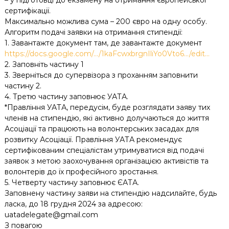
– у підготовці до екзамену на отримання європейської
сертифікації.
Максимально можлива сума – 200 євро на одну особу.
Алгоритм подачі заявки на отримання стипендії:
1. Завантажте документ там, де завантажте документ
https://docs.google.com/…/1kaFcwxbrgnIliYo0Vto6…/edit…
2. Заповніть частину 1
3. Зверніться до супервізора з проханням заповнити
частину 2.
4. Третю частину заповнює УАТА.
*Правління УАТА, передусім, буде розглядати заяву тих
членів на стипендію, які активно долучаються до життя
Асоціації та працюють на волонтерських засадах для
розвитку Асоціації. Правління УАТА рекомендує
сертифікованим спеціалістам утримуватися від подачі
заявок з метою заохочування організацією активістів та
волонтерів до їх професійного зростання.
5. Четверту частину заповнює ЄАТА.
Заповнену частину заяви на стипендію надсилайте, будь
ласка, до 18 грудня 2024 за адресою:
uatadelegate@gmail.com
З повагою