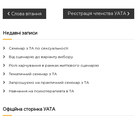
Н
Реєстрація членства УАТА
Слова вітання
а
Недавні записи
в
Семінар з ТА по сексуальності
і
Від сценарію до варіанту вибору
Ролі харчування в рамках життєвого сценарію
г
Тематичний семінар з ТА
а
Запрошуємо на практичний семінар з ТА
Навчання на психотерапевта в ТА
ц
і
Офіційна сторінка УАТА
я