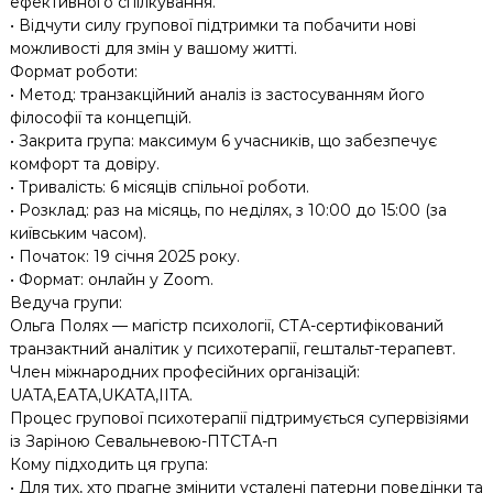
ефективного спілкування.
• Відчути силу групової підтримки та побачити нові
можливості для змін у вашому житті.
Формат роботи:
• Метод: транзакційний аналіз із застосуванням його
філософії та концепцій.
• Закрита група: максимум 6 учасників, що забезпечує
комфорт та довіру.
• Тривалість: 6 місяців спільної роботи.
• Розклад: раз на місяць, по неділях, з 10:00 до 15:00 (за
київським часом).
• Початок: 19 січня 2025 року.
• Формат: онлайн у Zoom.
Ведуча групи:
Ольга Полях — магістр психології, СТА-сертифікований
транзактний аналітик у психотерапії, гештальт-терапевт.
Член міжнародних професійних організацій:
UATA,EATA,UKATA,IITA.
Процес групової психотерапії підтримується супервізіями
із Заріною Севальневою-ПТСТА-п
Кому підходить ця група:
• Для тих, хто прагне змінити усталені патерни поведінки та