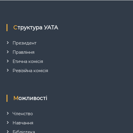
з
а
п
Структура УАТА
и
Президент
Правління
с
Етична комісія
і
Ревізійна комісія
в
Можливості
Членство
Навчання
Бібліотека