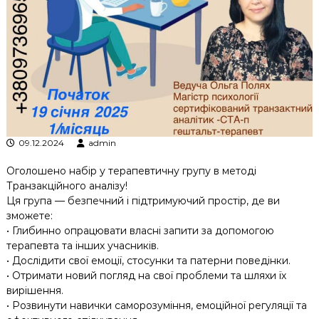
к
ц
і
й
н
о
г
о
а
н
а
09.12.2024
admin
л
і
Оголошено набір у терапевтичну групу в методі
з
Транзакційного аналізу!
у
Ця група — безпечний і підтримуючий простір, де ви
зможете:
• Глибинно опрацювати власні запити за допомогою
терапевта та інших учасників.
• Дослідити свої емоції, стосунки та патерни поведінки.
• Отримати новий погляд на свої проблеми та шляхи їх
вирішення.
• Розвинути навички саморозуміння, емоційної регуляції та