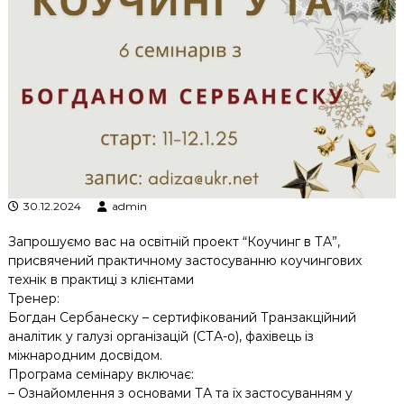
к
ц
і
й
н
о
г
о
а
н
а
л
30.12.2024
admin
і
з
Запрошуємо вас на освітній проект “Коучинг в ТА”,
у
присвячений практичному застосуванню коучингових
технік в практиці з клієнтами
Тренер:
Богдан Сербанеску – сертифікований Транзакційний
аналітик у галузі організацій (СТА-о), фахівець із
міжнародним досвідом.
Програма семінару включає:
– Ознайомлення з основами ТА та їх застосуванням у