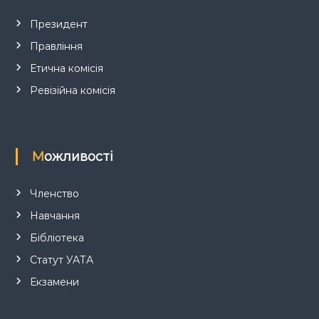
и
Президент
Правління
с
Етична комісія
і
Ревізійна комісія
в
Можливості
Членство
Навчання
Бібліотека
Статут УАТА
Екзамени