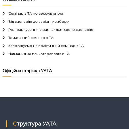
в
Семінар з ТА по сексуальності
і
Від сценарію до варіанту вибору
Ролі харчування в рамках життєвого сценарію
г
Тематичний семінар з ТА
а
Запрошуємо на практичний семінар з ТА
Навчання на психотерапевта в ТА
ц
і
Офіційна сторінка УАТА
я
з
а
п
Структура УАТА