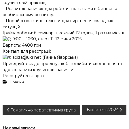
коучинговій практиці.
– Розвиток навичок для роботи з клієнтами в бізнесі та
особистісному розвитку.
– Постійні практичні техніки для вирішення складних
ситуацій.
Графік роботи: 6 семінарів, кожний 12 годин, 1 раз на місяць.
9:00 – 16:30, старт 11-12 січня 2025
Вартість: 4400 грн
Контакт для реєстрації:
adiza@ukr.net (Ганна Яворська)
Приєднуйтесь до проекту, щоб поглибити свої знання та
вдосконалити коучингові навички!
Реєструйтесь зараз!
Новини
Н
Бюлетень 2024
Тематично-терапевтична група
а
Недавні записи