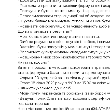
• Досліджувати динаміку взаємин і власні способи к
• Розглядати причини та наслідки формування і розр
• Ризикувати бути автентичними тут і зараз, долаюч
• Переосмислювати старі сценарії, які обмежують в
• Шукати баланс між минулим, теперішнім і майбутн
• Розвивати саморегуляцію та усвідомленість, щоб в
Що ви отримаєте в результаті?
• Нові, більш ефективні комунікативні навички.
• Глибше розуміння своїх стосунків із собою, іншими
• Здатність бути присутнім у моменті «тут і тепер» 
• Впевненість у витримуванні складних ситуацій у к
• Розширення меж своїх можливостей і творчих поте
Як ми працюємо?
Заняття проходять методом психотерапії в транзакц
стани, формувати баланс між ними та гармонізувати в
• Формат: 10 зустрічей раз на місяць у закритій групі.
• Старт: 18 січня 2025 року, з 9:00 до 15:00 за київсь
• Кількість учасників: до 8 осіб.
• Мови групи: українська та російська (за вибором уч
• Ведуча: Полях Ольга, магістр психології, сертифіко
гештальт-терапевт.
Член міжнародних професійних організацій:UATA,EA