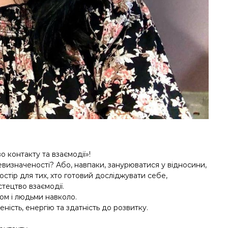
 контакту та взаємодії»!
евизначеності? Або, навпаки, занурюватися у відносини,
стір для тих, хто готовий досліджувати себе,
тецтво взаємодії.
том і людьми навколо.
ість, енергію та здатність до розвитку.