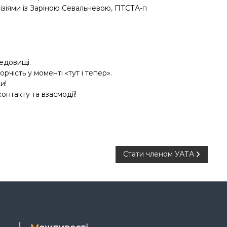
ізіями із Заріною Севальневою, ПТСТА-п
едовищі.
чість у моменті «тут і тепер».
и!
нтакту та взаємодії!
Стати членом УАТА