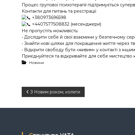
Процес групової психотерапії підтримується суперв
Контакти для питань та реєстрації:
+380973696598
+4407577508832 (месенджери)
Не пропустіть можливість:
• Дослідити себе й свої взаємини у безпечному сер
• Знайти нові шляхи для покращення життя через твор
• Відкрити свободу бути «живим» у контакті з іншим
Приєднуйтеся та відкривайте для себе мистецтво ко
Новини
Н
З Новим роком, колеги
а
в
і