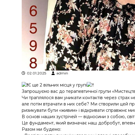
у
02.01.2025
admin
Є ще 2 вільних місця у групі
Запрошуємо вас до терапевтичної групи «Мистецтво
Чи траплялося вам уникати контактів через страх н
але потім втрачати в них себе? Ми створили цей про
ризикувати бути «живим» і відкривати справжнє мис
В основі наших зустрічей — відносини з собою, сві
Це фундамент, який визначає наш добробут, впевнен
Разом ми будемо: