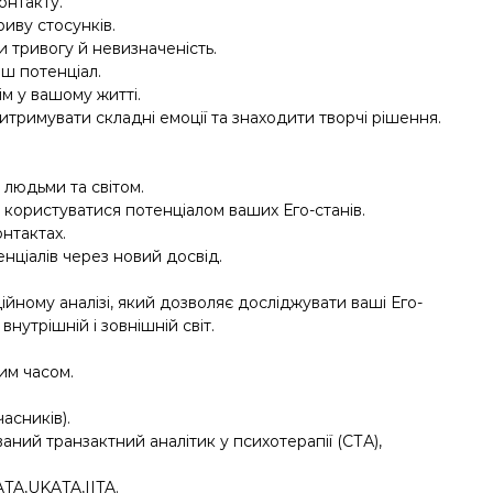
онтакту.
иву стосунків.
и тривогу й невизначеність.
аш потенціал.
ім у вашому житті.
итримувати складні емоції та знаходити творчі рішення.
 людьми та світом.
та користуватися потенціалом ваших Его-станів.
онтактах.
нціалів через новий досвід.
ійному аналізі, який дозволяє досліджувати ваші Его-
нутрішній і зовнішній світ.
ким часом.
асників).
ваний транзактний аналітик у психотерапії (СТА),
TA,UKATA,IITA.