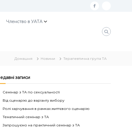
f
К
a
о
Членство в УАТА
c
н
e
т
b
а
o
к
Домашня
Новини
Терапевтична група ТА
o
т
k
и
У
едавні записи
А
Семінар з ТА по сексуальності
Т
Від сценарію до варіанту вибору
А
Ролі харчування в рамках життєвого сценарію
Тематичний семінар з ТА
Запрошуємо на практичний семінар з ТА