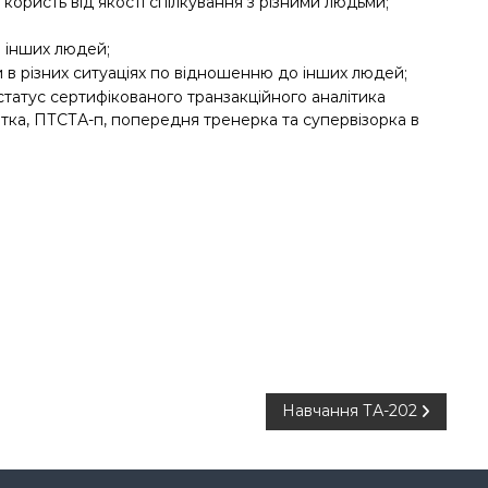
ористь від якості спілкування з різними людьми;
 інших людей;
 в різних ситуаціях по відношенню до інших людей;
 статус сертифікованого транзакційного аналітика
тка, ПТСТА-п, попередня тренерка та супервізорка в
Навчання ТА-202