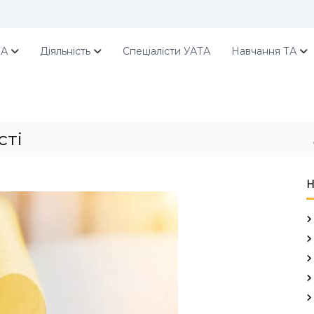
ТА
Діяльність
Спеціалісти УАТА
Навчання ТА
сті
Н