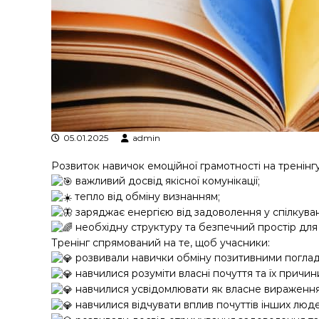
я
т
р
а
н
з
а
к
ц
05.01.2025
admin
і
й
Розвиток навичок емоційної грамотності на тренінгу
н
важливий досвід якісної комунікації;
о
тепло від обміну визнанням;
г
заряджає енергією від задоволення у спілкуван
о
необхідну структуру та безпечний простір для
а
Тренінг спрямований на те, щоб учасники:
н
розвивали навички обміну позитивними поглад
а
навчилися розуміти власні почуття та їх причин
л
навчилися усвідомлювати як власне вираження 
і
з
навчилися відчувати вплив почуттів інших люде