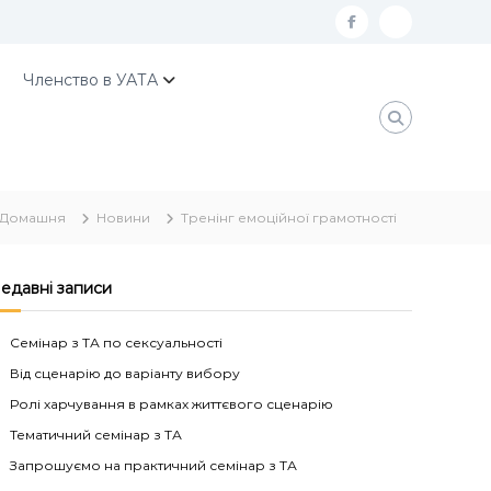
f
К
a
о
Членство в УАТА
c
н
e
т
b
а
o
к
Домашня
Новини
Тренінг емоційної грамотності
o
т
k
и
У
едавні записи
А
Семінар з ТА по сексуальності
Т
Від сценарію до варіанту вибору
А
Ролі харчування в рамках життєвого сценарію
Тематичний семінар з ТА
Запрошуємо на практичний семінар з ТА