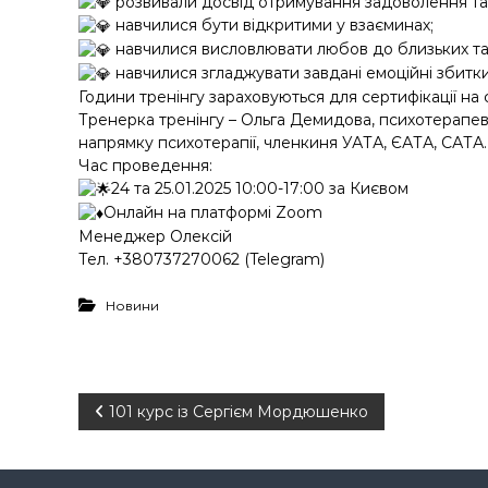
у
розвивали досвід отримування задоволення та к
навчилися бути відкритими у взаєминах;
навчилися висловлювати любов до близьких та
навчилися згладжувати завдані емоційні збитки
Години тренінгу зараховуються для сертифікації на
Тренерка тренінгу – Ольга Демидова, психотерапев
напрямку психотерапії, членкиня УАТА, ЄАТА, САТА.
Час проведення:
24 та 25.01.2025 10:00-17:00 за Києвом
Онлайн на платформі Zoom
Менеджер Олексій
Тел. +380737270062 (Telegram)
Новини
Н
101 курс із Сергієм Мордюшенко
а