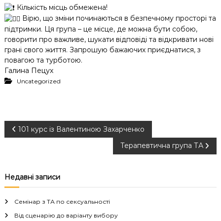
Кількість місць обмежена!
Вірю, що зміни починаються в безпечному просторі та
підтримки. Ця група – це місце, де можна бути собою,
говорити про важливе, шукати відповіді та відкривати нові
грані свого життя. Запрошую бажаючих приєднатися, з
повагою та турботою.
Галина Пецух
Uncategorized
Н
101 курс із Валентиною Захарченко
Терапевтична група ТА
а
в
Недавні записи
і
Семінар з ТА по сексуальності
г
Від сценарію до варіанту вибору