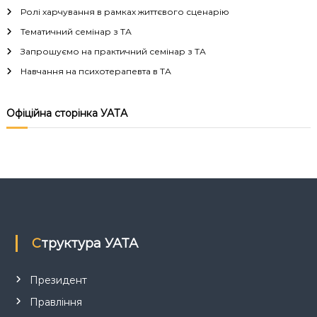
Ролі харчування в рамках життєвого сценарію
а
Тематичний семінар з ТА
Запрошуємо на практичний семінар з ТА
ц
Навчання на психотерапевта в ТА
і
Офіційна сторінка УАТА
я
з
а
п
Структура УАТА
и
с
Президент
Правління