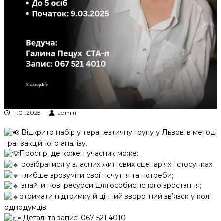
к
ц
і
й
н
о
г
о
а
н
а
л
11.01.2025
admin
і
з
Відкрито набір у терапевтичну групу у Львові в методі
у
транзакційного аналізу.
Простір, де кожен учасник може:
розібратися у власних життєвих сценаріях і стосунках;
глибше зрозуміти свої почуття та потреби;
знайти нові ресурси для особистісного зростання;
отримати підтримку й цінний зворотний зв’язок у колі
однодумців.
Деталі та запис: 067 521 4010