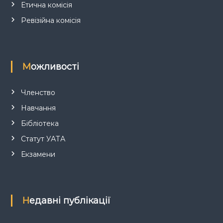
і
Етична комісія
в
Ревізійна комісія
Можливості
Членство
Навчання
Бібліотека
Статут УАТА
Екзамени
Недавні публікації