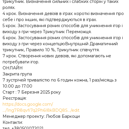
трикутник. Визначення сильних і слабких сторін у таких
ролях.
4 крок. Визначення девізів в іграх: короткі визначення про
себе і про інших, які підтверджуються в іграх.
5 крок. Застосування різних способів для уникнення ігор і
виходу з гри через Трикутник Переможця.
6 крок. Застосування різних способів для уникнення ігор і
виходу з гри через концепціюВнутрішній Драматичний
трикутник, Правило 10 %, Трикутник співчуття.
7 крок. Створення нових девізів, які допомагають не
потребувати ігор.
ОНЛАЙН
Закрита група
7 зустрічей тривалістю по 6 годин кожна, 1 раз/місяць з
10.00 до 17.00
Старт : 7 Березня 2025 року
Реєстрація:
https://docs.google.com/
…/1ng7R8qvfi7q2Ph6I8kBDQ8S…/edit
Менеджер проекту: Любов Баркоци
Контакти:
тел. +380501072021