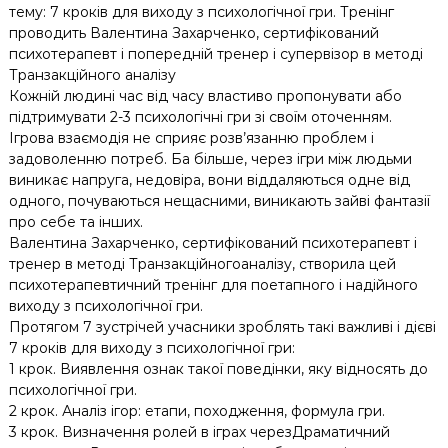
тему: 7 кроків для виходу з психологічної гри. Тренінг
проводить Валентина Захарченко, сертифікований
психотерапевт і попередній тренер і супервізор в методі
Транзакційного аналізу
Кожній людині час від часу властиво пропонувати або
підтримувати 2-3 психологічні гри зі своїм оточенням.
Ігрова взаємодія не сприяє розв’язанню проблем і
задоволенню потреб. Ба більше, через ігри між людьми
виникає напруга, недовіра, вони віддаляються одне від
одного, почуваються нещасними, виникають зайві фантазії
про себе та інших.
Валентина Захарченко, сертифікований психотерапевт і
тренер в методі Транзакційногоаналізу, створила цей
психотерапевтичний тренінг для поетапного і надійного
виходу з психологічної гри.
Протягом 7 зустрічей учасники зроблять такі важливі і дієві
7 кроків для виходу з психологічної гри:
1 крок. Виявлення ознак такої поведінки, яку відносять до
психологічної гри.
2 крок. Аналіз ігор: етапи, походження, формула гри.
3 крок. Визначення ролей в іграх черезДраматичний