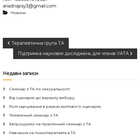
ariadnapsy3@gmail.com
Новини
Н
Терапевтична група ТА
Підтримка наукових досліджень для членів УАТА
а
в
Недавні записи
і
Семінар з ТА по сексуальності
г
Від сценарію до варіанту вибору
Ролі харчування в рамках життєвого сценарію
а
Тематичний семінар з ТА
Запрошуємо на практичний семінар з ТА
ц
Навчання на психотерапевта в ТА