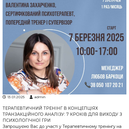
к
ц
і
й
н
о
г
о
а
н
а
л
і
з
у
13.01.2025
admin
ТЕРАПЕВТИЧНИЙ ТРЕНІНГ В КОНЦЕПЦІЯХ
ТРАНЗАКЦІЙНОГО АНАЛІЗУ: 7 КРОКІВ ДЛЯ ВИХОДУ З
ПСИХОЛОГІЧНОЇ ГРИ
Запрошуємо Вас до участі у Терапевтичному тренінгу на