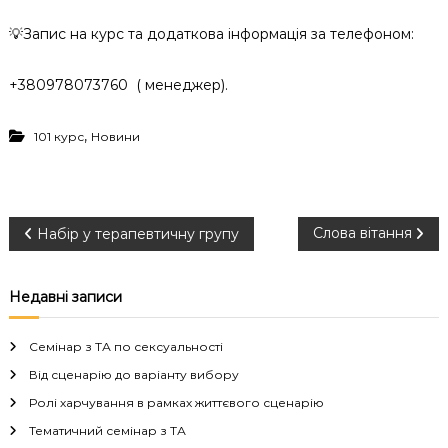
💡Запис на курс та додаткова інформація за телефоном:
+380978073760
( менеджер).
,
101 курс
Новини
Н
Слова вітання
Набір у терапевтичну групу
а
Недавні записи
в
Семінар з ТА по сексуальності
і
Від сценарію до варіанту вибору
Ролі харчування в рамках життєвого сценарію
г
Тематичний семінар з ТА