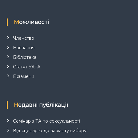
в
Можливості
Членство
Навчання
Бібліотека
Статут УАТА
Екзамени
Недавні публікації
Семінар з ТА по сексуальності
Від сценарію до варіанту вибору