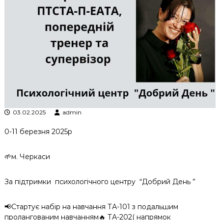
к
ц
і
й
н
о
г
о
а
н
а
л
03.02.2025
admin
і
з
0-11 березня 2025р
у
🌱м. Черкаси
За підтримки
психологічного центру
“Добрий День ”
📢Стартує набір на навчання ТА-101 з подальшим
пролангованим навчанням🔥 ТА-202( напрямок