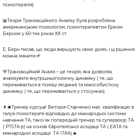
психотерапія).
📖Теорія Транзакційного Аналізу була розроблена
американським психологом, психотерапевтом Еріком
Берном у 60-тих роках ХХ ст
Е. Берн писав, що люди вирішують свою долю, і ці рішення
можна змінити.🌱
💚Транзакційний Аналіз – це теорія, яка дозволяє
аналізувати внутрішньопсихічну динаміку ( те, що
переживається в психіці людини) та міжособистісну
динаміку ( те, що переживається у стосунках).
👩‍🎓Тренер курсу🌿 Вікторія Старченко має
кваліфікацію в
галузі психотерапії відповідно до міжнародної системи
навчання ТА, такої як попередній тренер та супервізор ТА
( PTSTA-p) на основі Європейської асоціації ТА ( EATA та
міжнародної асоціації
ТА ITAA).🔥