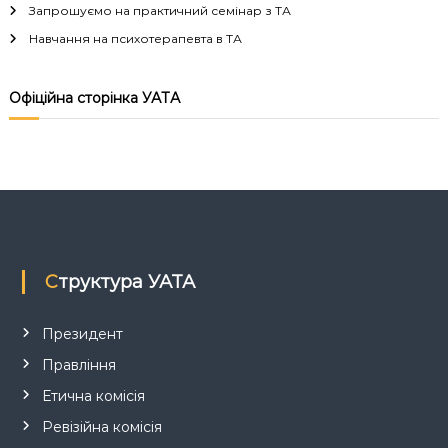
а
Запрошуємо на практичний семінар з ТА
Навчання на психотерапевта в ТА
ц
і
Офіційна сторінка УАТА
я
з
а
п
Структура УАТА
и
Президент
Правління
с
Етична комісія
і
Ревізійна комісія