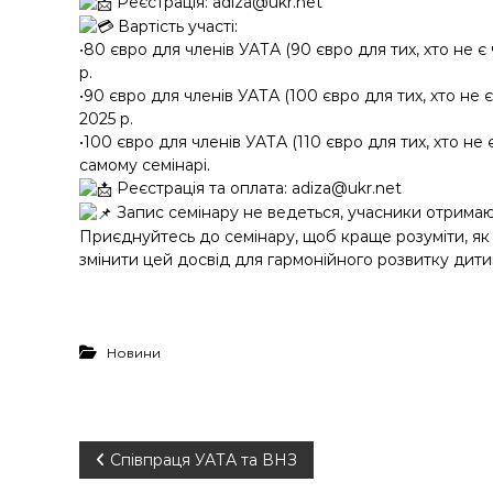
Реєстрація: adiza@ukr.net
Вартість участі:
•80 євро для членів УАТА (90 євро для тих, хто не 
р.
•90 євро для членів УАТА (100 євро для тих, хто не
2025 р.
•100 євро для членів УАТА (110 євро для тих, хто не 
самому семінарі.
Реєстрація та оплата: adiza@ukr.net
Запис семінару не ведеться, учасники отримаю
Приєднуйтесь до семінару, щоб краще розуміти, як 
змінити цей досвід для гармонійного розвитку дити
Новини
Н
Співпраця УАТА та ВНЗ