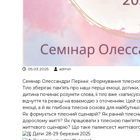
у
05.03.2025
admin
Семінар Олессандри Перінні: «Формування тілесного
Тіло зберігає пам’ять про наші перші емоції, дотик
дитина починає розуміти слова, її тіло вже «записує
відчуття та реакції на взаємодію з оточенням. Цей
емоції, а й як глибока тілесна основа для майбутньо
Як формується тілесний сценарій? Як ранній тілесн
дорослому житті? Як працювати з тілесною пам’ят
життєвого сценарію? Що таке палімпсест життєвог
Дати: 28-29 березня 2025