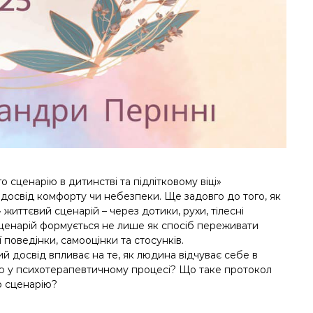
 сценарію в дитинстві та підлітковому віці»
и, досвід комфорту чи небезпеки. Ще задовго до того, як
» життєвий сценарій – через дотики, рухи, тілесні
 сценарій формується не лише як спосіб переживати
ї поведінки, самооцінки та стосунків.
ий досвід впливає на те, як людина відчуває себе в
тю у психотерапевтичному процесі? Що таке протокол
о сценарію?