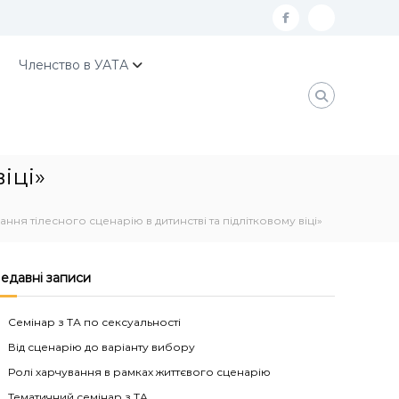
f
К
a
о
Членство в УАТА
c
н
e
т
b
а
o
к
іці»
o
т
k
и
ння тілесного сценарію в дитинстві та підлітковому віці»
У
А
едавні записи
Т
А
Семінар з ТА по сексуальності
Від сценарію до варіанту вибору
Ролі харчування в рамках життєвого сценарію
Тематичний семінар з ТА