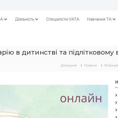
ТА
Діяльність
Спеціалісти УАТА
Навчання ТА
ію в дитинстві та підлітковому в
Домашня
Новини
Формува
Н