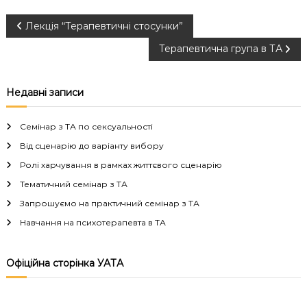
Н
Лекція “Терапевтичні стосунки”
Терапевтична група в ТА
а
в
Недавні записи
і
Семінар з ТА по сексуальності
г
Від сценарію до варіанту вибору
Ролі харчування в рамках життєвого сценарію
а
Тематичний семінар з ТА
Запрошуємо на практичний семінар з ТА
ц
Навчання на психотерапевта в ТА
і
Офіційна сторінка УАТА
я
з