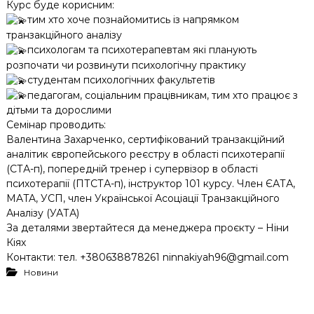
Курс буде корисним:
тим хто хоче познайомитись із напрямком
транзакційного аналізу
психологам та психотерапевтам які планують
розпочати чи розвинути психологічну практику
студентам психологічних факультетів
педагогам, соціальним працівникам, тим хто працює з
дітьми та дорослими
Семінар проводить:
Валентина Захарченко, сертифікований транзакційний
аналітик європейського реєстру в області психотерапії
(СТА-п), попередній тренер і супервізор в області
психотерапії (ПТСТА-п), інструктор 101 курсу. Член ЄАТА,
MATA, УСП, член Української Асоціації Транзакційного
Аналізу (УАТА)
За деталями звертайтеся да менеджера проєкту – Ніни
Кіях
Контакти: тел. +380638878261 ninnakiyah96@gmail.com
Новини