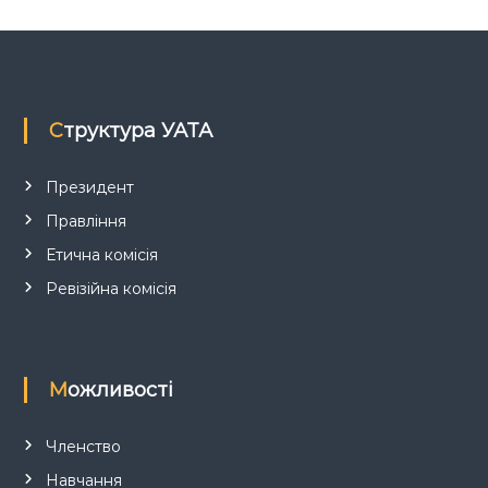
а
п
Структура УАТА
и
с
Президент
Правління
і
Етична комісія
в
Ревізійна комісія
Можливості
Членство
Навчання