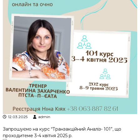
к
ц
і
й
н
о
г
о
а
н
а
л
і
з
у
12.03.2025
admin
Запрошуємо на курс “Транзакційний Аналіз- 101”, що
проходитеме 3-4 квітня 2025 р.