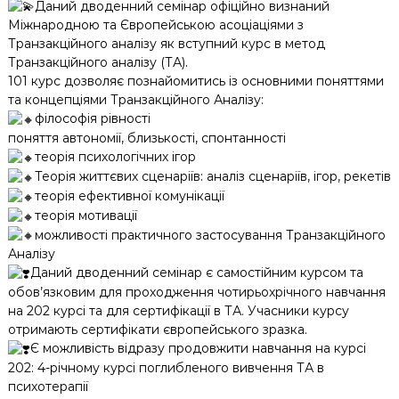
Даний дводенний семінар офіційно визнаний
Міжнародною та Європейською асоціаціями з
Транзакційного аналізу як вступний курс в метод
Транзакційного аналізу (ТА).
101 курс дозволяє познайомитись із основними поняттями
та концепціями Транзакційного Аналізу:
філософія рівності
поняття автономії, близькості, спонтанності
теорія психологічних ігор
Теорія життєвих сценаріїв: аналіз сценаріїв, ігор, рекетів
теорія ефективної комунікації
теорія мотивації
можливості практичного застосування Транзакційного
Аналізу
Даний дводенний семінар є самостійним курсом та
обов’язковим для проходження чотирьохрічного навчання
на 202 курсі та для сертифікації в ТА. Учасники курсу
отримають сертифікати європейського зразка.
Є можливість відразу продовжити навчання на курсі
202: 4-річному курсі поглибленого вивчення ТА в
психотерапії