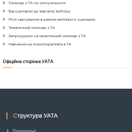
і
Семінар з ТА по сексуальності
г
Від сценарію до варіанту вибору
Ролі харчування в рамках життєвого сценарію
а
Тематичний семінар з ТА
Запрошуємо на практичний семінар з ТА
ц
Навчання на психотерапевта в ТА
і
Офіційна сторінка УАТА
я
з
а
п
Структура УАТА
и
Президент