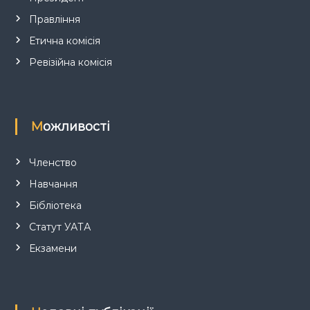
с
Правління
і
Етична комісія
в
Ревізійна комісія
Можливості
Членство
Навчання
Бібліотека
Статут УАТА
Екзамени