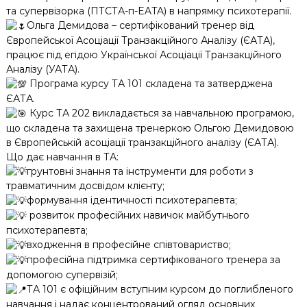
та супервізорка (ПТСТА-п-EATA) в напрямку психотерапії.
Ольга Демидова – сертифікований тренер від
Європейської Асоціації Транзакційного Аналізу (ЄАТА),
працює під егідою Української Асоціації Транзакційного
Аналізу (УАТА).
Програма курсу ТА 101 складена та затверджена
ЄАТА.
Курс ТА 202 викладається за навчальною програмою,
що складена та захищена тренеркою Ольгою Демидовою
в Європейській асоціації транзакційного аналізу (ЄАТА).
Що дає навчання в ТА:
грунтовні знання та інструменти для роботи з
травматичним досвідом клієнту;
формування ідентичності психотерапевта;
розвиток професійних навичок майбутнього
психотерапевта;
входження в професійне співтовариство;
професійна підтримка сертифікованого тренера за
допомогою супервізій;
ТА 101 є офіційним вступним курсом до поглибленого
навчання і надає концентрований огляд основних