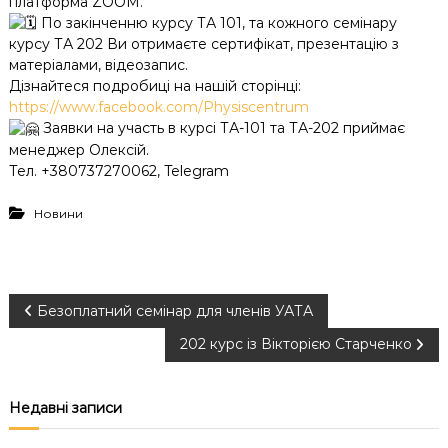
платформа ZOOM.
По закінченню курсу ТА 101, та кожного семінару
курсу ТА 202 Ви отримаєте сертифікат, презентацію з
матеріалами, відеозапис.
Дізнайтеся подробиці на нашій сторінці:
https://www.facebook.com/Physiscentrum
Заявки на участь в курсі ТА-101 та ТА-202 приймає
менеджер Олексій.
Тел. +380737270062, Telegram
Новини
Н
Безоплатний семінар для членів УАТА
202 курс із Вікторією Старченко
а
в
Недавні записи