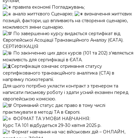
купони;
правила економії Погладжувань;
аналіз життєвого Сценарію;
визначення життєвих
позицій, фактори, що впливають на створення сценарію,
можливості зміни сценарію.
По завершенню курсу видається сертифікат від
Європейської Асоціації Транзакційного Аналізу (ЄАТА).
СЕРТИФІКАЦІЯ
По закінченню цих двох курсів (101 та 202) з’являється
можливість для сертифікації в ЄАТА.
Сертифікація означає отримання статусу
сертифікованого транзакційного аналітика (СТА) в
напрямку психотерапії.
Для цього потрібно укласти контракт з тренером та
написати письмову роботу і здати усний екзамен перед
європейською комісією.
Отриманий статус дає право в тому числі
практикувати в методі ТА в Європі.
ФОРМАТ ТА УМОВИ НАВЧАННЯ:
Курс ТА 101 відбудеться 29-30 квітня 2025 р.
Формат навчання на час військових дій – ОНЛАЙН,