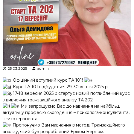
к
ц
і
й
н
о
г
о
а
н
а
л
25.03.2025
admin
і
з
Офіційний вступний курс ТА 101!
у
Курс ТА 101 відбудеться 29-30 квітня 2025 р.
17-18 вересня 2025 р.стартує новий поглиблений курс
з вивчення транзакційного аналізу ТА 202!
Ми запрошуємо Вас до навчання на найбільш
актуальну професію сьогодення – психолога-консультанта,
психотерапевта.
Пропонуємо Вам навчання в методі Транзакційного
аналізу, який був розроблений Еріком Берном.