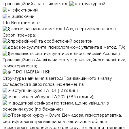
Транзакційний аналіз, як метод:
структурний
ефективний;
зцілюючий
Що Ви отримаєте:
якісне навчання в методі ТА від сертифікрваного в
Європі тренера;
професійний та особистісний розвиток;
фах консультанта, психолога-конс;ультанта в методі ТА;
можливість сертифікуватись в Європейській Асоціації
Транзакційного Аналізу на статус транзакційного аналітика,
психотерапевта;
ПРО НАВЧАННЯ:
Структура навчання в методі Транзакційного аналізу
складається з двох головних елементів:
вступний курс ТА 101 (12 годин);
поглиблений курс ТА 202 (384 години);
додаткові семінари по темам, що не увійшли в
основний курс (по бажанню).
Тренерка курсу – Ольга Демидова, психотерапевтка,
сертифікована транзакційна аналітикиня в області
психотерапії європейського реєстру, попередня тренерка