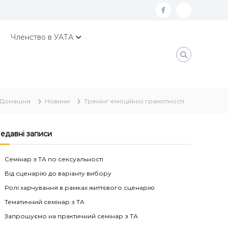
f
К
a
о
Членство в УАТА
c
н
e
т
b
а
o
к
Домашня
Новини
Тренінг емоційної грамотності
o
т
k
и
У
едавні записи
А
Семінар з ТА по сексуальності
Т
Від сценарію до варіанту вибору
А
Ролі харчування в рамках життєвого сценарію
Тематичний семінар з ТА
Запрошуємо на практичний семінар з ТА