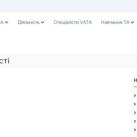
ТА
Діяльність
Спеціалісти УАТА
Навчання ТА
сті
Н