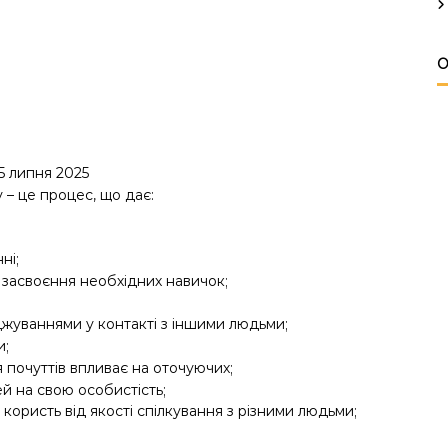
О
 5 липня 2025
 – це процес, що дає:
ні;
 засвоєння необхідних навичок;
жуваннями у контакті з іншими людьми;
и;
почуттів впливає на оточуючих;
й на свою особистість;
ористь від якості спілкування з різними людьми;