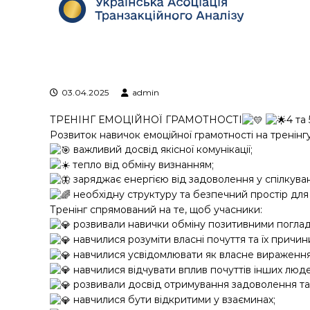
я
т
р
а
н
з
а
03.04.2025
admin
к
ТРЕНІНГ ЕМОЦІЙНОЇ ГРАМОТНОСТІ
4 та
ц
Розвиток навичок емоційної грамотності на тренінгу
і
важливий досвід якісної комунікації;
й
тепло від обміну визнанням;
н
о
заряджає енергією від задоволення у спілкуван
г
необхідну структуру та безпечний простір для
о
Тренінг спрямований на те, щоб учасники:
а
розвивали навички обміну позитивними поглад
н
навчилися розуміти власні почуття та їх причин
а
навчилися усвідомлювати як власне вираження 
л
навчилися відчувати вплив почуттів інших люде
і
розвивали досвід отримування задоволення та к
з
навчилися бути відкритими у взаєминах;