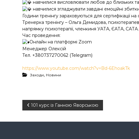
у
навчилися висловлювати любов до близьких та
навчилися згладжувати завдані емоційні збитки
Години тренінгу зараховуються для сертифікації на
Тренерка тренінгу – Ольга Демидова, психотерапев
напрямку психотерапії, членкиня УАТА, ЄАТА, САТА.
Час проведення:
Онлайн на платформі Zoom
Менеджер Олексій
Тел. +380737270062 (Telegram)
https://www.youtube.com/watch?v=Bd-6EhoakTk
,
Заходи
Новини
Н
101 курс із Ганною Яворською
а
в