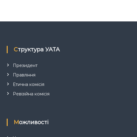
з
а
п
Структура УАТА
и
с
Президент
Правління
і
Етична комісія
в
Ревізійна комісія
Можливості