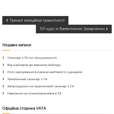
Н
Тренінг емоційної грамотності
101 курс із Валентиною Захарченко
а
в
Недавні записи
і
Семінар з ТА по сексуальності
г
Від сценарію до варіанту вибору
Ролі харчування в рамках життєвого сценарію
а
Тематичний семінар з ТА
Запрошуємо на практичний семінар з ТА
ц
Навчання на психотерапевта в ТА
і
Офіційна сторінка УАТА
я