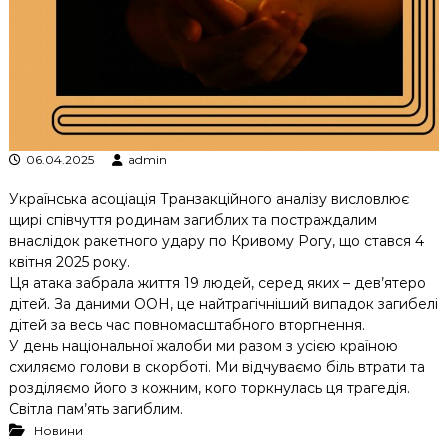
к
ц
і
й
н
о
г
о
06.04.2025
admin
а
н
а
Українська асоціація Транзакційного аналізу висловлює
л
щирі співчуття родинам загиблих та постраждалим
і
внаслідок ракетного удару по Кривому Рогу, що стався 4
з
квітня 2025 року.
у
Ця атака забрала життя 19 людей, серед яких – дев’ятеро
дітей. За даними ООН, це найтрагічніший випадок загибелі
дітей за весь час повномасштабного вторгнення.
У день національної жалоби ми разом з усією країною
схиляємо голови в скорботі. Ми відчуваємо біль втрати та
розділяємо його з кожним, кого торкнулась ця трагедія.
Світла пам’ять загиблим.
Новини