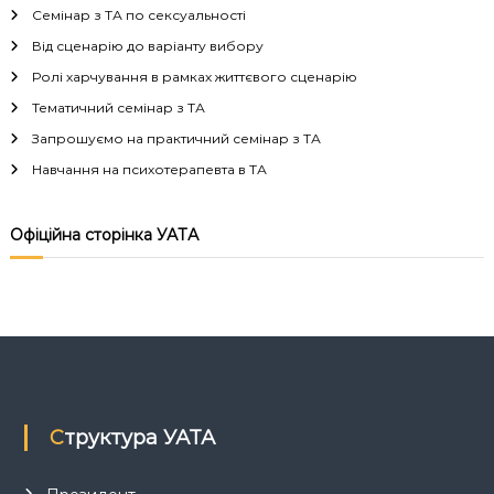
і
Семінар з ТА по сексуальності
г
Від сценарію до варіанту вибору
Ролі харчування в рамках життєвого сценарію
а
Тематичний семінар з ТА
Запрошуємо на практичний семінар з ТА
ц
Навчання на психотерапевта в ТА
і
Офіційна сторінка УАТА
я
з
а
п
Структура УАТА
и