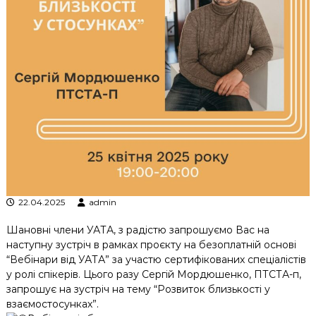
к
ц
і
й
н
о
г
о
а
н
а
л
і
з
у
22.04.2025
admin
Шановні члени УАТА, з радістю запрошуємо Вас на
наступну зустріч в рамках проєкту на безоплатній основі
“Вебінари від УАТА” за участю сертифікованих спеціалістів
у ролі спікерів. Цього разу Сергій Мордюшенко, ПТСТА-п,
запрошує на зустріч на тему “Розвиток близькості у
взаємостосунках”.