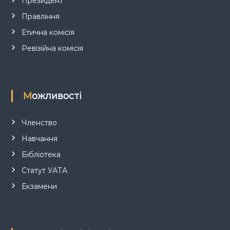
с
Президент
Правління
і
Етична комісія
в
Ревізійна комісія
Можливості
Членство
Навчання
Бібліотека
Статут УАТА
Екзамени