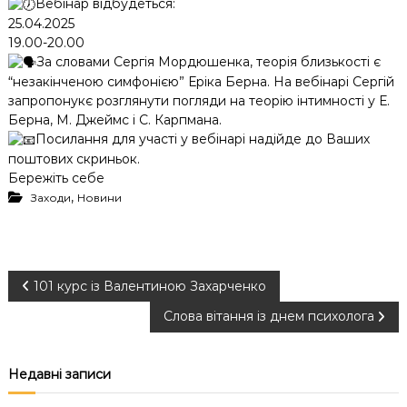
Вебінар відбудеться:
25.04.2025
19.00-20.00
За словами Сергія Мордюшенка, теорія близькості є
“незакінченою симфонією” Еріка Берна. На вебінарі Сергій
запропонукє розглянути погляди на теорію інтимності у Е.
Берна, М. Джеймс і С. Карпмана.
Посилання для участі у вебінарі надійде до Ваших
поштових скриньок.
Бережіть себе
,
Заходи
Новини
Н
101 курс із Валентиною Захарченко
Слова вітання із днем психолога
а
в
Недавні записи