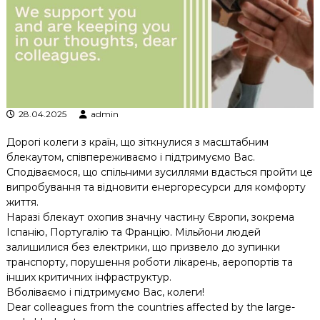
к
ц
і
й
н
о
г
о
28.04.2025
admin
а
н
а
Дорогі колеги з країн, що зіткнулися з масштабним
л
блекаутом, співпереживаємо і підтримуємо Вас.
і
Сподіваємося, що спільними зусиллями вдасться пройти це
з
випробування та відновити енергоресурси для комфорту
у
життя.
Наразі блекаут охопив значну частину Європи, зокрема
Іспанію, Португалію та Францію. Мільйони людей
залишилися без електрики, що призвело до зупинки
транспорту, порушення роботи лікарень, аеропортів та
інших критичних інфраструктур.
Вболіваємо і підтримуємо Вас, колеги!
Dear colleagues from the countries affected by the large-