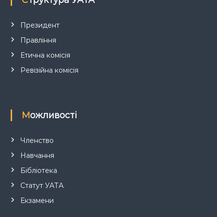
и
с
Президент
і
Правління
Етична комісія
в
Ревізійна комісія
Можливості
Членство
Навчання
Бібліотека
Статут УАТА
Екзамени