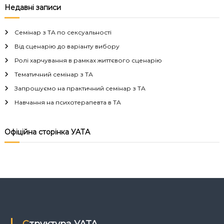
Недавні записи
і
Семінар з ТА по сексуальності
г
Від сценарію до варіанту вибору
Ролі харчування в рамках життєвого сценарію
а
Тематичний семінар з ТА
ц
Запрошуємо на практичний семінар з ТА
Навчання на психотерапевта в ТА
і
я
Офіційна сторінка УАТА
з
а
п
Структура УАТА