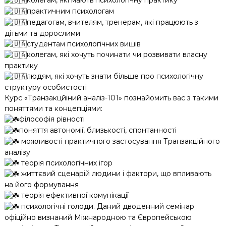
колегам, які мають психологічну практику
практичним психологам
педагогам, вчителям, тренерам, які працюють з
дітьми та дорослими
студентам психологічних вишів
колегам, які хочуть починати чи розвивати власну
практику
людям, які хочуть знати більше про психологічну
структуру особистості
Курс «Транзакцйіний аналіз-101» познайомить вас з такими
поняттями та концепціями:
філософія рівності
поняття автономії, близькості, спонтанності
можливості практичного застосування Транзакційного
аналізу
теорія психологічних ігор
життєвий сценарій людини і фактори, що впливають
на його формування
теорія ефективної комунікації
психологічні голоди. Даний дводенний семінар
офіційно визнаний Міжнародною та Європейською