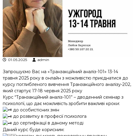
к
ц
і
й
н
о
г
о
а
н
а
01.05.2025
admin
л
і
Запрошуємо Вас на «Транзакційний аналіз-101» 13-14
з
травня 2025 року в онлайн з можливістю приєднатися до
у
курсу поглибленого вивчення Транзакційного аналізу-202,
який стартує 17-18 червня 2025 року
Курс “Транзакційний аналіз-101” – дводенний семінар з
психології, що дає можливість зробити важливі кроки:
до особистісних змін
до розвитку в професії психолога
до сертифікації в даному методі
Даний курс буде корисним: