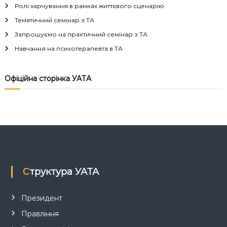
Ролі харчування в рамках життєвого сценарію
а
Тематичний семінар з ТА
ц
Запрошуємо на практичний семінар з ТА
Навчання на психотерапевта в ТА
і
я
Офіційна сторінка УАТА
з
а
п
и
Структура УАТА
с
Президент
і
Правління