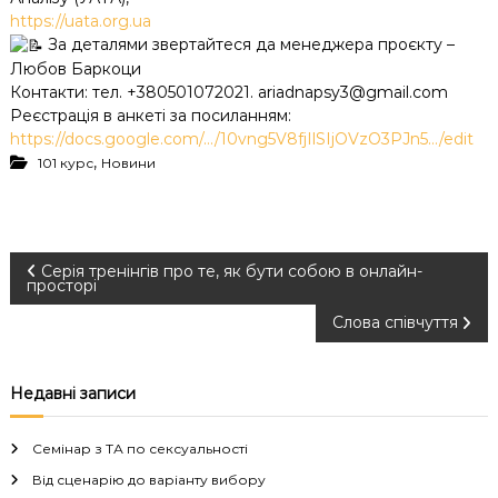
https://uata.org.ua
За деталями звертайтеся да менеджера проєкту –
Любов Баркоци
Контакти: тел. +380501072021. ariadnapsy3@gmail.com
Реєстрація в анкеті за посиланням:
https://docs.google.com/…/10vng5V8fjIlSIjOVzO3PJn5…/edit
,
101 курс
Новини
Н
Серія тренінгів про те, як бути собою в онлайн-
просторі
а
Слова співчуття
в
Недавні записи
і
Семінар з ТА по сексуальності
г
Від сценарію до варіанту вибору