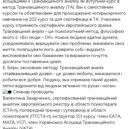
асоціаціями з Транзакційного аналізу як вступний курс в
метод Транзакційного аналізу (ТА). Він є самостійним
курсом та обов’язковим для проходження чотирьохрічного
навчання на 202 курсі та для сертифікації в ТА. Учасники
курсу отримають сертифікати європейського зразка.
Транзакціний аналіз – це психологічний метод, філософією
якого є: «Всі люди – ОК». Кожна людина здатна думати,
усвідомлювати, вирішувати свої проблеми, змінювати своє
життя, поліпшувати його, довіряти собі і відкрито
висловлювати свої бажанням та виражати почуття,
досягати поставлених цілей.
Е. Берн, засновник методу Транзакційний аналіз:
«Найважливіший дозвіл – це дозвіл любити, змінюватися і
робити все добре. Людину, яка отримала такий дозвіл,
легко відрізнити від людини зв’язаної по руках і ногах».
Семінар проводить:
Валентина Захарченко, сертифікований транзакційний
аналітик європейського реєстру в області психотерапії
(СТА-п), попередній тренер і супервізор в області
психотерапії (ПТСТА-п), інструктор 101 курсу. Член ЄАТА,
MATA, УСП, член Української Асоціації Транзакційного
Аналізу (УАТА),