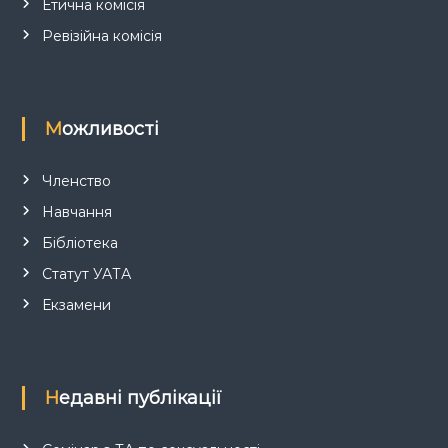
Етична комісія
в
Ревізійна комісія
Можливості
Членство
Навчання
Бібліотека
Статут УАТА
Екзамени
Недавні публікації