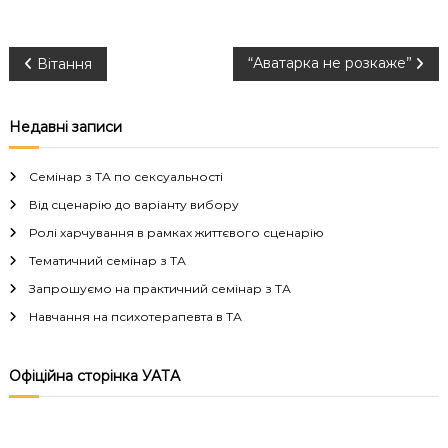
Н
“Аватарка не розкаже”
Вітання
а
Недавні записи
в
Семінар з ТА по сексуальності
і
Від сценарію до варіанту вибору
Ролі харчування в рамках життєвого сценарію
г
Тематичний семінар з ТА
а
Запрошуємо на практичний семінар з ТА
Навчання на психотерапевта в ТА
ц
і
Офіційна сторінка УАТА
я