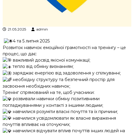
к
ц
і
й
н
21.05.2025
admin
о
г
4 та 5 липня 2025
о
Розвиток навичок емоційної грамотності на тренінгу – це
а
н
процес, що дає:
а
важливий досвід якісної комунікації;
л
тепло від обміну визнанням;
і
заряджає енергією від задоволення у спілкуванні;
з
необхідну структуру та безпечний простір для
у
засвоєння необхідних навичок;
Тренінг спрямований на те, щоб учасники:
розвивали навички обміну позитивними
погладжуваннями у контакті з іншими людьми;
навчилися розуміти власні почуття та їх причини;
навчилися усвідомлювати як власне вираження
почуттів впливає на оточуючих;
навчилися відчувати вплив почуттів інших людей на