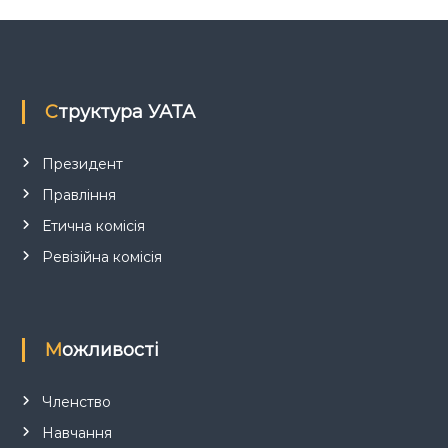
з
а
п
Структура УАТА
и
Президент
Правління
с
Етична комісія
і
Ревізійна комісія
в
Можливості
Членство
Навчання