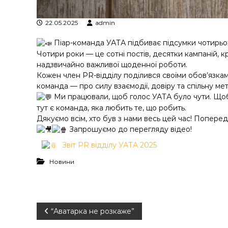
у
22.05.2025
admin
Піар-команда УАТА підбиває підсумки чотирьох
Чотири роки — це сотні постів, десятки кампаній, кр
надзвичайно важливої щоденної роботи.
Кожен член PR-відділу поділився своїми обов’язками
команда — про силу взаємодії, довіру та спільну мет
Ми працювали, щоб голос УАТА було чути. Щоб п
тут є команда, яка любить те, що робить.
Дякуємо всім, хто був з нами весь цей час! Попере
Запрошуємо до перегляду відео!
Звіт PR відділу УАТА 2025
Новини
Н
“Аватарка не розкаже”