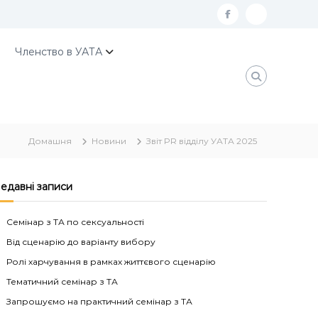
f
К
a
о
Членство в УАТА
c
н
e
т
b
а
o
к
Домашня
Новини
Звіт PR відділу УАТА 2025
o
т
k
и
У
едавні записи
А
Семінар з ТА по сексуальності
Т
Від сценарію до варіанту вибору
А
Ролі харчування в рамках життєвого сценарію
Тематичний семінар з ТА
Запрошуємо на практичний семінар з ТА