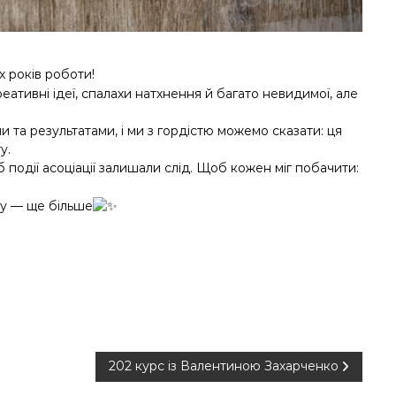
 років роботи!
еативні ідеї, спалахи натхнення й багато невидимої, але
 та результатами, і ми з гордістю можемо сказати: ця
у.
одії асоціації залишали слід. Щоб кожен міг побачити:
ду — ще більше
202 курс із Валентиною Захарченко