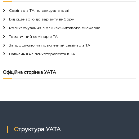
і
Семінар з ТА по сексуальності
г
Від сценарію до варіанту вибору
Ролі харчування в рамках життєвого сценарію
а
Тематичний семінар з ТА
Запрошуємо на практичний семінар з ТА
ц
Навчання на психотерапевта в ТА
і
Офіційна сторінка УАТА
я
з
а
п
Структура УАТА
и