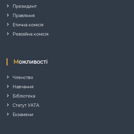
с
Президент
Правління
і
Етична комісія
в
Ревізійна комісія
Можливості
Членство
Навчання
Бібліотека
Статут УАТА
Екзамени