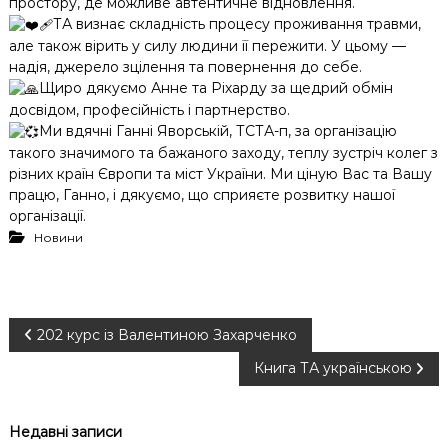
простору, де можливе автентичне відновлення.
ТА визнає складність процесу проживання травми,
але також вірить у силу людини її пережити. У цьому —
надія, джерело зцілення та повернення до себе.
Щиро дякуємо Анне та Ріхарду за щедрий обмін
досвідом, професійність і партнерство.
Ми вдячні Ганні Яворській, ТСТА-п, за організацію
такого значимого та бажаного заходу, теплу зустріч колег з
різних країн Європи та міст України. Ми ціную Вас та Вашу
працю, Ганно, і дякуємо, що сприяєте розвитку нашої
організації.
Новини
Н
202 курс із Валентиною Захарченко
Книга ТА українською
а
в
Недавні записи