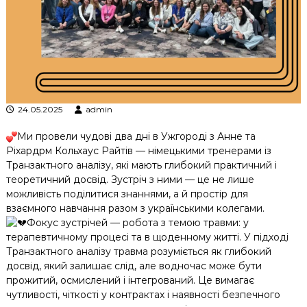
к
ц
і
й
н
о
г
о
24.05.2025
admin
а
н
а
Ми провели чудові два дні в Ужгороді з Анне та
л
Ріхардрм Кольхаус Райтів — німецькими тренерами із
і
Транзактного аналізу, які мають глибокий практичний і
з
теоретичний досвід. Зустріч з ними — це не лише
у
можливість поділитися знаннями, а й простір для
взаємного навчання разом з українськими колегами.
Фокус зустрічей — робота з темою травми: у
терапевтичному процесі та в щоденному житті. У підході
Транзактного аналізу травма розуміється як глибокий
досвід, який залишає слід, але водночас може бути
прожитий, осмислений і інтегрований. Це вимагає
чутливості, чіткості у контрактах і наявності безпечного