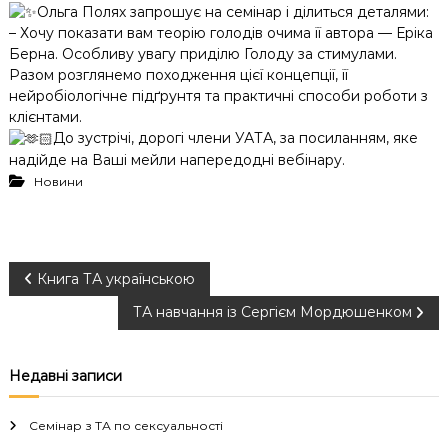
Ольга Полях запрошує на семінар і ділиться деталями:
– Хочу показати вам теорію голодів очима її автора — Еріка
Берна. Особливу увагу приділю Голоду за стимулами.
Разом розглянемо походження цієї концепції, її
нейробіологічне підґрунтя та практичні способи роботи з
клієнтами.
До зустрічі, дорогі члени УАТА, за посиланням, яке
надійде на Ваші мейли напередодні вебінару.
Новини
Н
Книга ТА українською
ТА навчання із Сергієм Мордюшенком
а
в
Недавні записи
і
Семінар з ТА по сексуальності