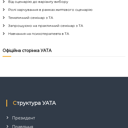
г
Від сценарію до варіанту вибору
Ролі харчування в рамках життєвого сценарію
а
Тематичний семінар з ТА
Запрошуємо на практичний семінар з ТА
ц
Навчання на психотерапевта в ТА
і
Офіційна сторінка УАТА
я
з
а
п
Структура УАТА
и
с
Президент
Правління