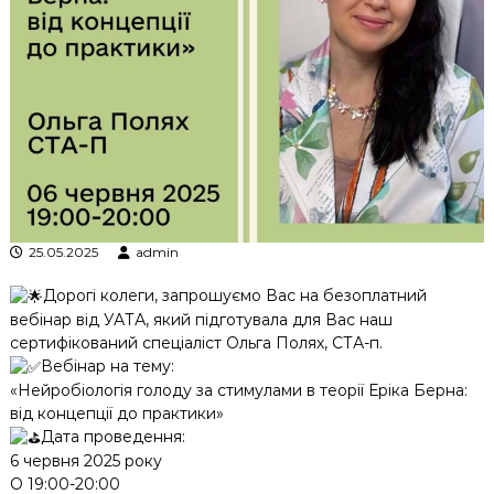
к
ц
і
й
н
о
г
о
а
н
а
л
25.05.2025
admin
і
з
Дорогі колеги, запрошуємо Вас на безоплатний
у
вебінар від УАТА, який підготувала для Вас наш
сертифікований спеціаліст Ольга Полях, СТА-п.
Вебінар на тему:
«Нейробіологія голоду за стимулами в теорії Еріка Берна:
від концепції до практики»
Дата проведення:
6 червня 2025 року
О 19:00-20:00