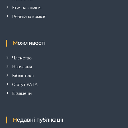
і
Етична комісія
в
Ревізійна комісія
Можливості
Членство
Навчання
Бібліотека
Статут УАТА
Екзамени
Недавні публікації