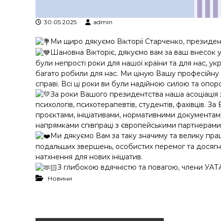
у
30.05.2025
admin
Ми щиро дякуємо Вікторії Старченко, президент
Шановна Вікторіє, дякуємо вам за ваш внесок 
були непрості роки для нашої країни та для нас, ук
багато робили для нас. Ми ціную Вашу професійну му
справі. Всі ці роки ви були надійною силою та опор
За роки Вашого президентства наша асоціація зм
психологів, психотерапевтів, студентів, фахівців. З
проєктами, ініціативами, нормативними документам
напрямками співпраці з європейськими партнерами
Ми дякуємо Вам за таку значиму та велику прац
подальших звершень, особистих перемог та досягне
натхнення для нових ініціатив.
З глибокою вдячністю та повагою, члени УАТ
Новини