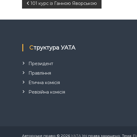
Н
101 курс із Ганною Яворською
а
в
і
Структура УАТА
г
Президент
а
Правління
Етична комісія
ц
Ревізійна комісія
і
я
з
Авторське право © 2026
УАТА
Усі права захищено. Тема:
Fl