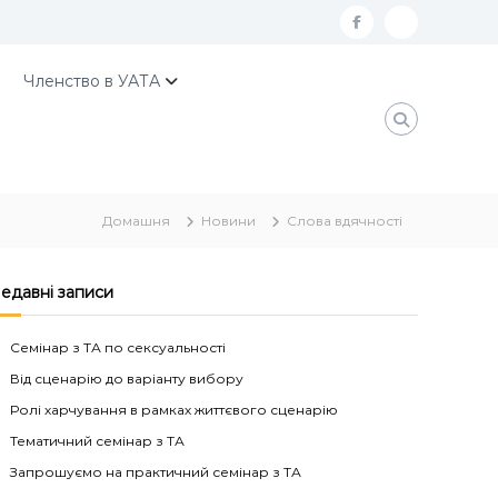
f
К
a
о
Членство в УАТА
c
н
e
т
b
а
o
к
Домашня
Новини
Слова вдячності
o
т
k
и
У
едавні записи
А
Семінар з ТА по сексуальності
Т
Від сценарію до варіанту вибору
А
Ролі харчування в рамках життєвого сценарію
Тематичний семінар з ТА
Запрошуємо на практичний семінар з ТА