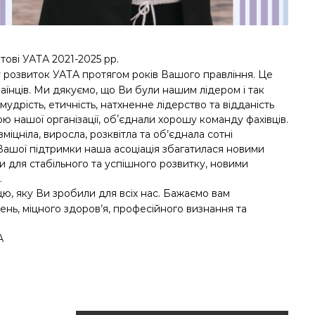
ові УАТА 2021-2025 рр.
у розвиток УАТА протягом років Вашого правління. Це
раїнців. Ми дякуємо, що Ви були нашим лідером і так
дрість, етичність, натхненне лідерство та відданість
ою нашої організації, обʼєднали хорошу команду фахівців.
іцніла, виросла, розквітла та об’єднала сотні
а Вашої підтримки наша асоціація збагатилася новими
и для стабільного та успішного розвитку, новими
.
ю, яку Ви зробили для всіх нас. Бажаємо вам
нь, міцного здоров’я, професійного визнання та
А