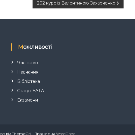
202 курс із Валентиною Захарченко
Можливості
Членство
Навчання
Бібліотека
Статут УАТА
Екзамени
ash
від ThemeGrill. Працює на
WordPress