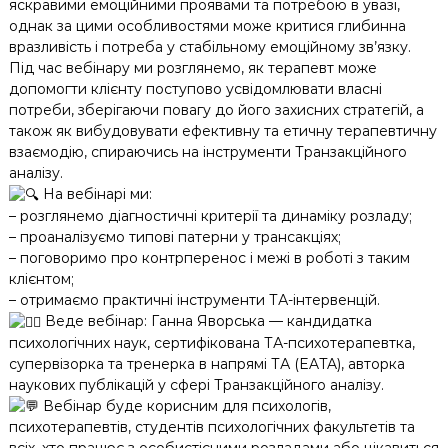
яскравими емоційними проявами та потребою в увазі,
однак за цими особливостями може критися глибинна
вразливість і потреба у стабільному емоційному зв’язку.
Під час вебінару ми розглянемо, як терапевт може
допомогти клієнту поступово усвідомлювати власні
потреби, зберігаючи повагу до його захисних стратегій, а
також як вибудовувати ефективну та етичну терапевтичну
взаємодію, спираючись на інструменти Транзакційного
аналізу.
На вебінарі ми:
– розглянемо діагностичні критерії та динаміку розладу;
– проаналізуємо типові патерни у трансакціях;
– поговоримо про контрперенос і межі в роботі з таким
клієнтом;
– отримаємо практичні інструменти ТА-інтервенцій.
Веде вебінар: Ганна Яворська — кандидатка
психологічних наук, сертифікована ТА-психотерапевтка,
супервізорка та тренерка в напрямі ТА (EATA), авторка
наукових публікацій у сфері Транзакційного аналізу.
Вебінар буде корисним для психологів,
психотерапевтів, студентів психологічних факультетів та