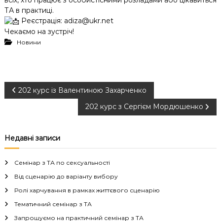
всіх, хто працює з особистісними розладами або цікавиться
ТА в практиці.
Реєстрація: adiza@ukr.net
Чекаємо на зустріч!
Новини
Н
202 курс із Валентиною Захарченко
202 курс з Сергієм Мордюшенко
а
в
Недавні записи
і
Семінар з ТА по сексуальності
г
Від сценарію до варіанту вибору
Ролі харчування в рамках життєвого сценарію
а
Тематичний семінар з ТА
Запрошуємо на практичний семінар з ТА