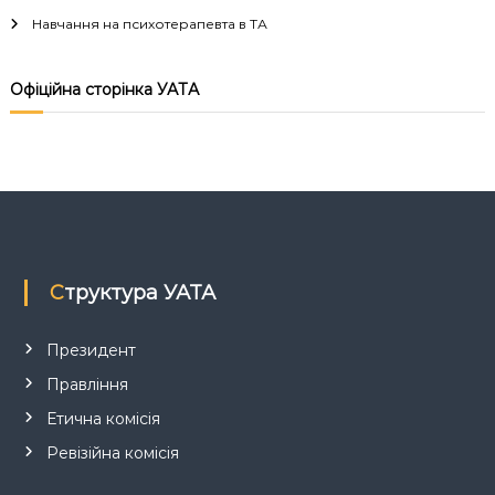
ц
Навчання на психотерапевта в ТА
і
Офіційна сторінка УАТА
я
з
а
п
Структура УАТА
и
с
Президент
Правління
і
Етична комісія
в
Ревізійна комісія