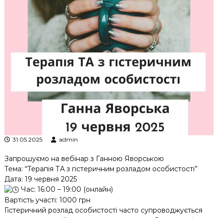
к
ц
і
й
н
о
г
о
а
н
а
л
і
з
у
31.05.2025
admin
Запрошуємо на вебінар з Ганною Яворською
Тема: “Терапія ТА з гістеричним розладом особистості”
Дата: 19 червня 2025
Час: 16:00 – 19:00 (онлайн)
Вартість участі: 1000 грн
Гістеричний розлад особистості часто супроводжується