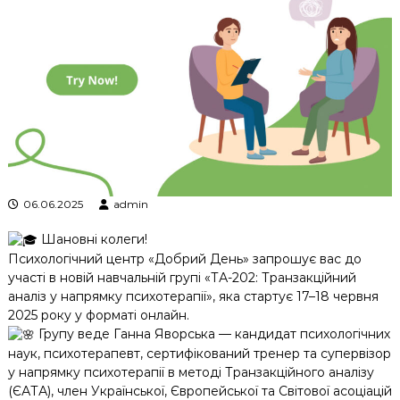
к
ц
і
й
н
о
г
о
а
н
а
л
06.06.2025
admin
і
з
Шановні колеги!
у
Психологічний центр «Добрий День» запрошує вас до
участі в новій навчальній групі «ТА-202: Транзакційний
аналіз у напрямку психотерапії», яка стартує 17–18 червня
2025 року у форматі онлайн.
Групу веде Ганна Яворська — кандидат психологічних
наук, психотерапевт, сертифікований тренер та супервізор
у напрямку психотерапії в методі Транзакційного аналізу
(ЄАТА), член Української, Європейської та Світової асоціацій