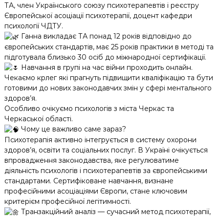
ТА, член Українського союзу психотерапевтів і реєстру
Європейської асоціації психотерапії, доцент кафедри
психології ЧДТУ.
Ганна викладає ТА понад 12 років відповідно до
європейських стандартів, має 25 років практики в методі та
підготувала близько 30 осіб до міжнародної сертифікації.
Навчання в групі на час війни проходить онлайн.
Чекаємо крлег які прагнуть підвищити кваліфікацію та бути
готовими до нових законодавчих змін у сфері ментального
здоров’я.
Особливо очікуємо психологів з міста Черкас та
Черкаської області.
Чому це важливо саме зараз?
Психотерапія активно інтегрується в систему охорони
здоров’я, освіти та соціальних послуг. В Україні очікується
впровадження законодавства, яке регулюватиме
діяльність психологів і психотерапевтів за європейськими
стандартами. Сертифіковане навчання, визнане
професійними асоціаціями Європи, стане ключовим
критерієм професійної легітимності.
Транзакційний аналіз — сучасний метод психотерапії,