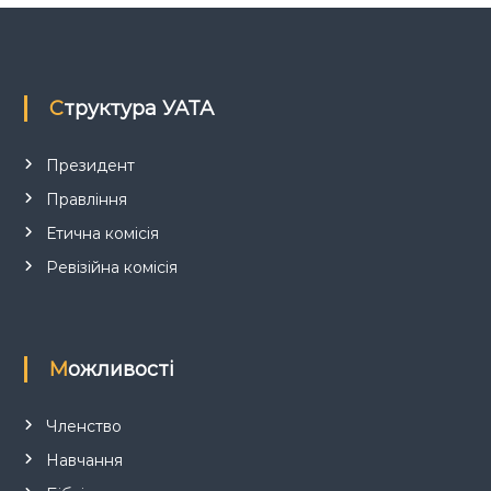
а
п
Структура УАТА
и
с
Президент
Правління
і
Етична комісія
в
Ревізійна комісія
Можливості
Членство
Навчання