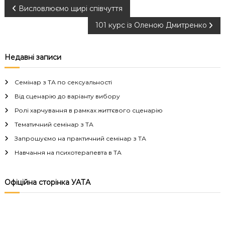
Н
Висловлюємо щирі співчуття
101 курс із Оленою Дмитренко
а
в
Недавні записи
і
Семінар з ТА по сексуальності
г
Від сценарію до варіанту вибору
Ролі харчування в рамках життєвого сценарію
а
Тематичний семінар з ТА
Запрошуємо на практичний семінар з ТА
ц
Навчання на психотерапевта в ТА
і
Офіційна сторінка УАТА
я
з