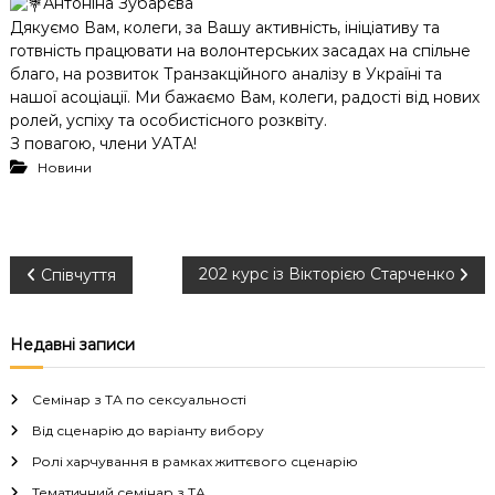
Антоніна Зубарєва
Дякуємо Вам, колеги, за Вашу активність, ініціативу та
готвність працювати на волонтерських засадах на спільне
благо, на розвиток Транзакційного аналізу в Україні та
нашої асоціації. Ми бажаємо Вам, колеги, радості від нових
ролей, успіху та особистісного розквіту.
З повагою, члени УАТА!
Новини
Н
202 курс із Вікторією Старченко
Співчуття
а
Недавні записи
в
Семінар з ТА по сексуальності
і
Від сценарію до варіанту вибору
Ролі харчування в рамках життєвого сценарію
г
Тематичний семінар з ТА