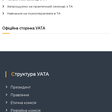
а
Запрошуємо на практичний семінар з ТА
Навчання на психотерапевта в ТА
ц
і
Офіційна сторінка УАТА
я
з
а
п
Структура УАТА
и
Президент
Правління
с
Етична комісія
і
Ревізійна комісія