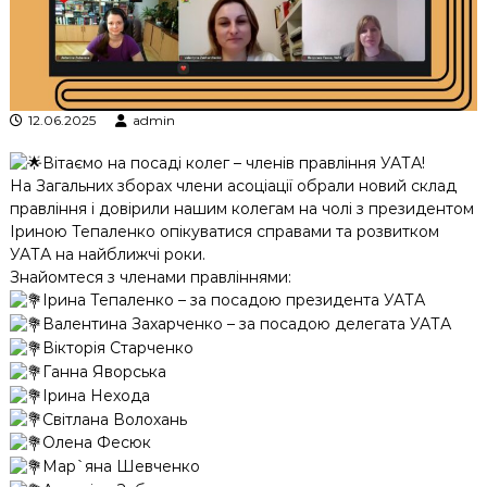
к
ц
і
й
н
о
12.06.2025
admin
г
о
Вітаємо на посаді колег – членів правління УАТА!
а
На Загальних зборах члени асоціації обрали новий склад
н
правління і довірили нашим колегам на чолі з президентом
а
Іриною Тепаленко опікуватися справами та розвитком
л
і
УАТА на найближчі роки.
з
Знайомтеся з членами правліннями:
у
Ірина Тепаленко – за посадою президента УАТА
Валентина Захарченко – за посадою делегата УАТА
Вікторія Старченко
Ганна Яворська
Ірина Нехода
Світлана Волохань
Олена Фесюк
Мар`яна Шевченко