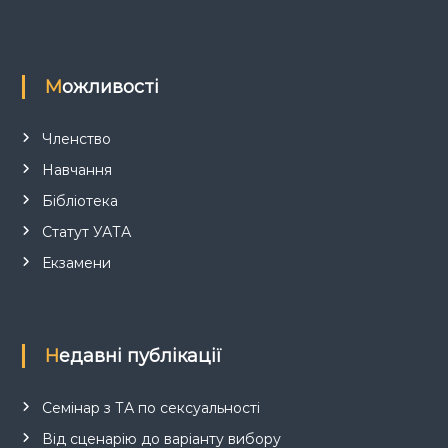
в
Можливості
Членство
Навчання
Бібліотека
Статут УАТА
Екзамени
Недавні публікації
Семінар з ТА по сексуальності
Від сценарію до варіанту вибору