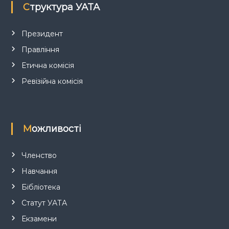
Структура УАТА
и
с
Президент
Правління
і
Етична комісія
в
Ревізійна комісія
Можливості
Членство
Навчання
Бібліотека
Статут УАТА
Екзамени