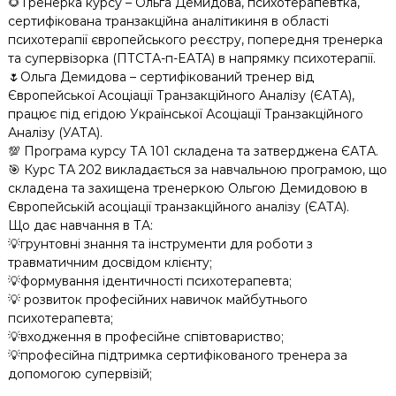
🌻Тренерка курсу – Ольга Демидова, психотерапевтка,
сертифікована транзакційна аналітикиня в області
психотерапії європейського реєстру, попередня тренерка
та супервізорка (ПТСТА-п-EATA) в напрямку психотерапії.
🌷Ольга Демидова – сертифікований тренер від
Європейської Асоціації Транзакційного Аналізу (ЄАТА),
працює під егідою Української Асоціації Транзакційного
Аналізу (УАТА).
💯 Програма курсу ТА 101 складена та затверджена ЄАТА.
🎯 Курс ТА 202 викладається за навчальною програмою, що
складена та захищена тренеркою Ольгою Демидовою в
Європейській асоціації транзакційного аналізу (ЄАТА).
Що дає навчання в ТА:
💡грунтовні знання та інструменти для роботи з
травматичним досвідом клієнту;
💡формування ідентичності психотерапевта;
💡 розвиток професійних навичок майбутнього
психотерапевта;
💡входження в професійне співтовариство;
💡професійна підтримка сертифікованого тренера за
допомогою супервізій;