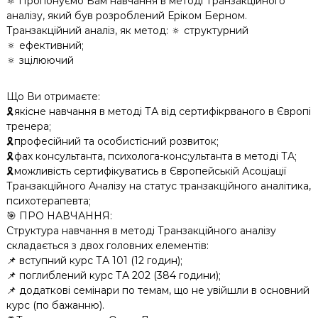
⚛️ Пропонуємо Вам навчання в методі Транзакційного
аналізу, який був розроблений Еріком Берном.
Транзакційний аналіз, як метод: 🔅 структурний
🔅 ефективний;
🔅 зцілюючий
Що Ви отримаєте:
🎗якісне навчання в методі ТА від сертифікрваного в Європі
тренера;
🎗професійний та особистісний розвиток;
🎗фах консультанта, психолога-конс;ультанта в методі ТА;
🎗можливість сертифікуватись в Європейській Асоціації
Транзакційного Аналізу на статус транзакційного аналітика,
психотерапевта;
🎯 ПРО НАВЧАННЯ:
Структура навчання в методі Транзакційного аналізу
складається з двох головних елементів:
📌 вступний курс ТА 101 (12 годин);
📌 поглиблений курс ТА 202 (384 години);
📌 додаткові семінари по темам, що не увійшли в основний
курс (по бажанню).