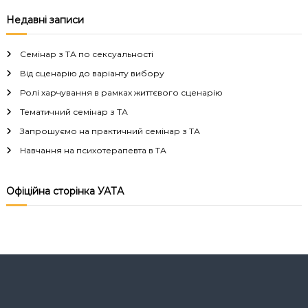
в
Недавні записи
і
Семінар з ТА по сексуальності
г
Від сценарію до варіанту вибору
Ролі харчування в рамках життєвого сценарію
а
Тематичний семінар з ТА
Запрошуємо на практичний семінар з ТА
ц
Навчання на психотерапевта в ТА
і
Офіційна сторінка УАТА
я
з
а
п