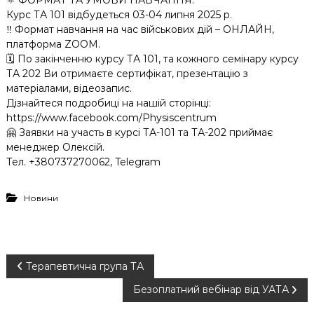
⚛️ ФОРМАТ ТА УМОВИ НАВЧАННЯ:
Курс ТА 101 відбудеться 03-04 липня 2025 р.
‼️ Формат навчання на час військових дій – ОНЛАЙН,
платформа ZOOM.
🗓 По закінченню курсу ТА 101, та кожного семінару курсу
ТА 202 Ви отримаєте сертифікат, презентацію з
матеріалами, відеозапис.
Дізнайтеся подробиці на нашій сторінці:
https://www.facebook.com/Physiscentrum
🤗 Заявки на участь в курсі ТА-101 та ТА-202 приймає
менеджер Олексій.
Тел. +380737270062, Telegram
Новини
Н
Терапевтична група ТА
Безоплатний вебінар від УАТА
а