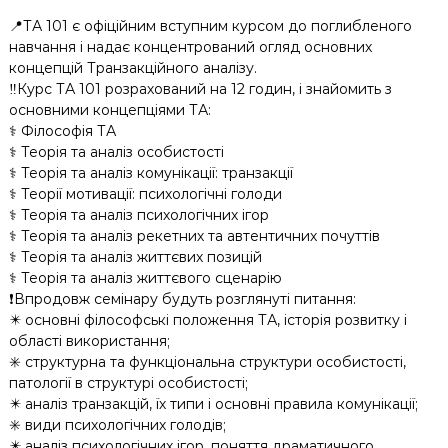
📍ТА 101 є офіційним вступним курсом до поглибленого
навчання і надає концентрований огляд основних
концепцій Транзакційного аналізу.
‼️Курс ТА 101 розрахований на 12 годин, і знайомить з
основними концепціями ТА:
⚕️ Філософія ТА
⚕️ Теорія та аналіз особистості
⚕️ Теорія та аналіз комунікації: транзакції
⚕️ Теорії мотивації: психологічні голоди
⚕️ Теорія та аналіз психологічних ігор
⚕️ Теорія та аналіз рекетних та автентичних почуттів
⚕️ Теорія та аналіз життєвих позицій
⚕️ Теорія та аналіз життєвого сценарію
❗️Впродовж семінару будуть розглянуті питання:
✴️ основні філософські положення ТА, історія розвитку і
області використання;
✳️ структурна та функціональна структури особистості,
патології в структурі особистості;
✴️ аналіз транзакцій, їх типи і основні правила комунікації;
✳️ види психологічних голодів;
✴️ аналіз психологічних ігор, поняття драматичного