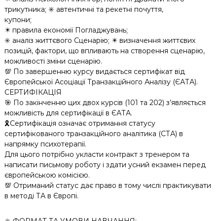
трикутника; ✳️ автентичні та рекетні почуття,
купони;
✴️ правила економії Погладжувань;
✳️ аналіз життєвого Сценарію; ✴️ визначення життєвих
позицій, фактори, що впливають на створення сценарію,
можливості зміни сценарію.
💯 По завершенню курсу видається сертифікат від
Європейської Асоціації Транзакційного Аналізу (ЄАТА).
СЕРТИФІКАЦІЯ
🎯 По закінченню цих двох курсів (101 та 202) з’являється
можливість для сертифікації в ЄАТА.
🎗Сертифікація означає отримання статусу
сертифікованого транзакційного аналітика (СТА) в
напрямку психотерапії.
Для цього потрібно укласти контракт з тренером та
написати письмову роботу і здати усний екзамен перед
європейською комісією.
💯 Отриманий статус дає право в тому числі практикувати
в методі ТА в Європі.