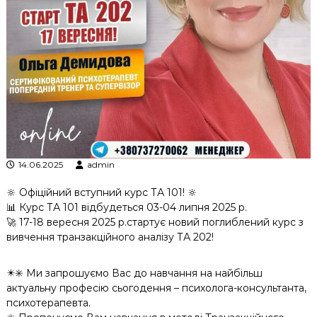
к
ц
і
й
н
о
г
о
а
н
а
л
і
14.06.2025
admin
з
у
🔆 Офіційний вступний курс ТА 101! 🔆
📊 Курс ТА 101 відбудеться 03-04 липня 2025 р.
🚀 17-18 вересня 2025 р.стартує новий поглиблений курс з
вивчення транзакційного аналізу ТА 202!
✴️✳️ Ми запрошуємо Вас до навчання на найбільш
актуальну професію сьогодення – психолога-консультанта,
психотерапевта.