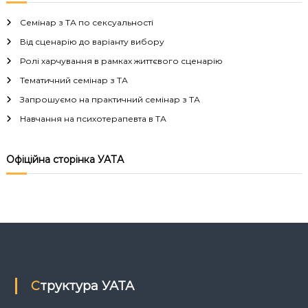
в
Семінар з ТА по сексуальності
і
Від сценарію до варіанту вибору
Ролі харчування в рамках життєвого сценарію
г
Тематичний семінар з ТА
а
Запрошуємо на практичний семінар з ТА
Навчання на психотерапевта в ТА
ц
і
Офіційна сторінка УАТА
я
з
а
п
Структура УАТА