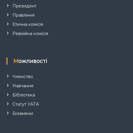
и
Президент
Правління
с
Етична комісія
і
Ревізійна комісія
в
Можливості
Членство
Навчання
Бібліотека
Статут УАТА
Екзамени