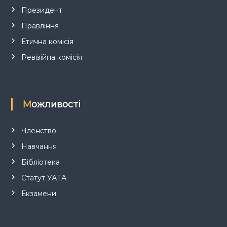
и
Президент
Правління
с
Етична комісія
і
Ревізійна комісія
в
Можливості
Членство
Навчання
Бібліотека
Статут УАТА
Екзамени