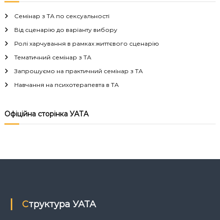
в
Семінар з ТА по сексуальності
і
Від сценарію до варіанту вибору
Ролі харчування в рамках життєвого сценарію
г
Тематичний семінар з ТА
а
Запрошуємо на практичний семінар з ТА
Навчання на психотерапевта в ТА
ц
і
Офіційна сторінка УАТА
я
з
а
п
Структура УАТА