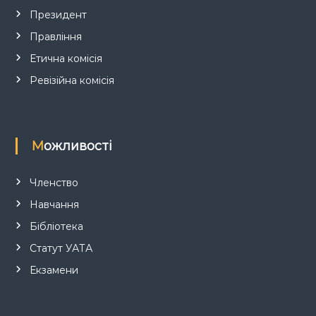
и
Президент
Правління
с
Етична комісія
і
Ревізійна комісія
в
Можливості
Членство
Навчання
Бібліотека
Статут УАТА
Екзамени