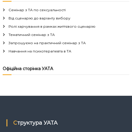
в
Семінар з ТА по сексуальності
і
Від сценарію до варіанту вибору
Ролі харчування в рамках життєвого сценарію
г
Тематичний семінар з ТА
а
Запрошуємо на практичний семінар з ТА
Навчання на психотерапевта в ТА
ц
і
Офіційна сторінка УАТА
я
з
а
п
Структура УАТА