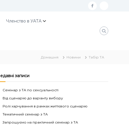
f
К
a
о
Членство в УАТА
c
н
e
т
b
а
o
к
Домашня
Новини
Табір ТА
o
т
k
и
У
едавні записи
А
Семінар з ТА по сексуальності
Т
Від сценарію до варіанту вибору
А
Ролі харчування в рамках життєвого сценарію
Тематичний семінар з ТА
Запрошуємо на практичний семінар з ТА