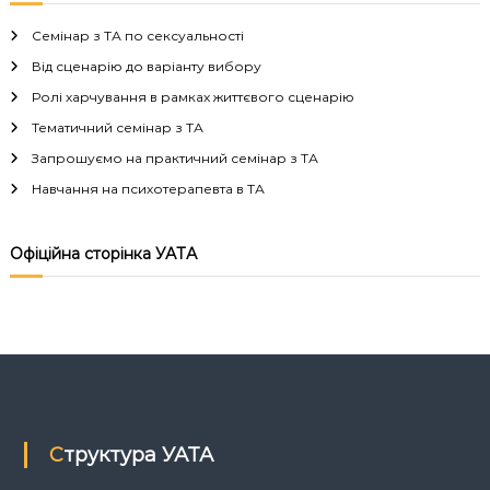
в
Семінар з ТА по сексуальності
і
Від сценарію до варіанту вибору
Ролі харчування в рамках життєвого сценарію
г
Тематичний семінар з ТА
а
Запрошуємо на практичний семінар з ТА
Навчання на психотерапевта в ТА
ц
і
Офіційна сторінка УАТА
я
з
а
п
Структура УАТА