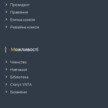
и
Президент
Правління
с
Етична комісія
і
Ревізійна комісія
в
Можливості
Членство
Навчання
Бібліотека
Статут УАТА
Екзамени