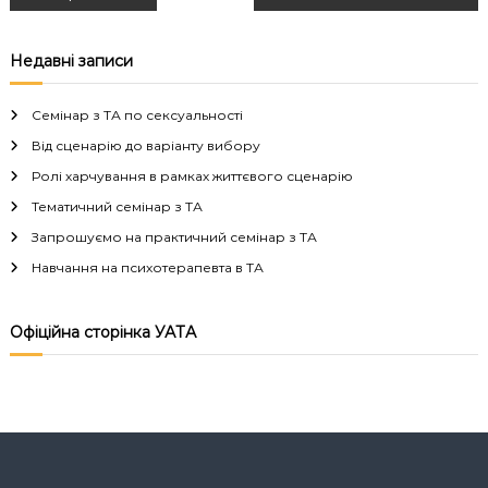
а
Недавні записи
в
Семінар з ТА по сексуальності
і
Від сценарію до варіанту вибору
Ролі харчування в рамках життєвого сценарію
г
Тематичний семінар з ТА
а
Запрошуємо на практичний семінар з ТА
Навчання на психотерапевта в ТА
ц
і
Офіційна сторінка УАТА
я
з
а