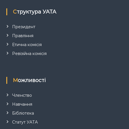
п
Структура УАТА
и
Президент
Правління
с
Етична комісія
і
Ревізійна комісія
в
Можливості
Членство
Навчання
Бібліотека
Статут УАТА