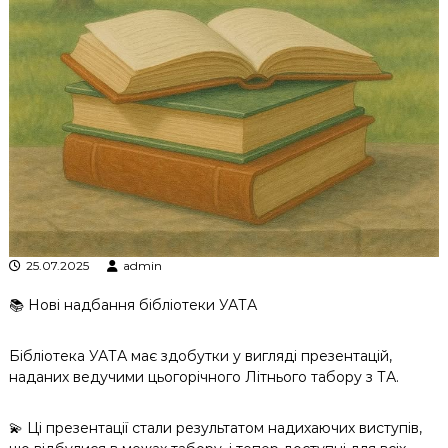
к
ц
і
й
н
о
г
о
а
н
а
л
і
з
25.07.2025
admin
у
📚 Нові надбання бібліотеки УАТА
Бібліотека УАТА має здобутки у вигляді презентацій,
наданих ведучими цьогорічного Літнього табору з ТА.
💫 Ці презентації стали результатом надихаючих виступів,