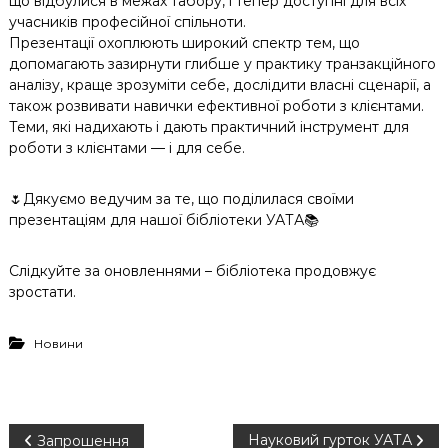
що відбулися в межах табору, і тепер доступні для всіх
учасників професійної спільноти.
Презентації охоплюють широкий спектр тем, що
допомагають зазирнути глибше у практику транзакційного
аналізу, краще зрозуміти себе, дослідити власні сценарії, а
також розвивати навички ефективної роботи з клієнтами.
Теми, які надихають і дають практичний інструмент для
роботи з клієнтами — і для себе.
🌷Дякуємо ведучим за те, що поділилася своїми
презентаціям для нашої бібліотеки УАТА📚
Слідкуйте за оновленнями – бібліотека продовжує
зростати.
Новини
Н
Науковий гурток УАТА
Запрошення