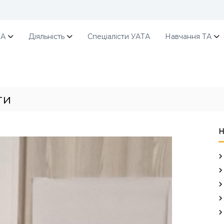
ТА
Діяльність
Спеціалісти УАТА
Навчання ТА
ти
Н