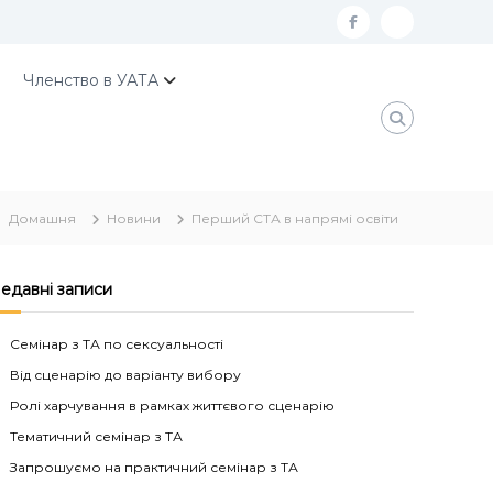
f
К
a
о
Членство в УАТА
c
н
e
т
b
а
o
к
Домашня
Новини
Перший СТА в напрямі освіти
o
т
k
и
У
едавні записи
А
Семінар з ТА по сексуальності
Т
Від сценарію до варіанту вибору
А
Ролі харчування в рамках життєвого сценарію
Тематичний семінар з ТА
Запрошуємо на практичний семінар з ТА