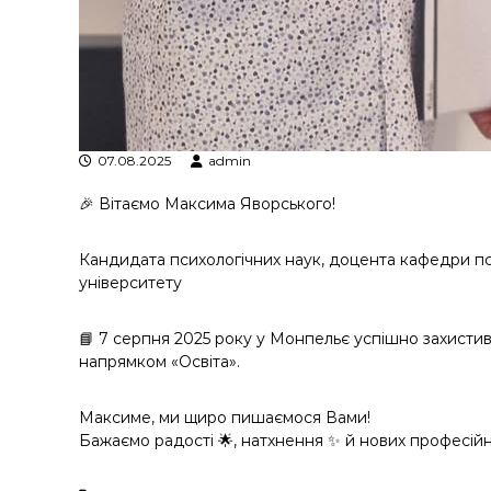
у
07.08.2025
admin
🎉 Вітаємо Максима Яворського!
Кандидата психологічних наук, доцента кафедри пс
університету
📘 7 серпня 2025 року у Монпельє успішно захистив
напрямком «Освіта».
Максиме, ми щиро пишаємося Вами!
Бажаємо радості 🌟, натхнення ✨ й нових професійн