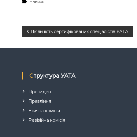
Новини
Н
Діяльність сертифікованих спеціалістів УАТА
а
в
і
Структура УАТА
г
Президент
а
Правління
Етична комісія
ц
Ревізійна комісія
і