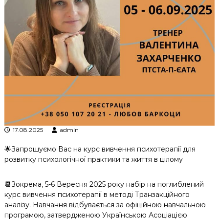
к
ц
і
й
н
о
г
о
а
н
а
л
і
з
17.08.2025
admin
у
🌟Запрошуємо Вас на курс вивчення психотерапії для
розвитку психологічної практики та життя в цілому
📆Зокрема, 5-6 Вересня 2025 року набір на поглиблений
курс вивчення психотерапії в методі Транзакційного
аналізу. Навчання відбувається за офіційною навчальною
програмою, затвердженою Українською Асоціацією