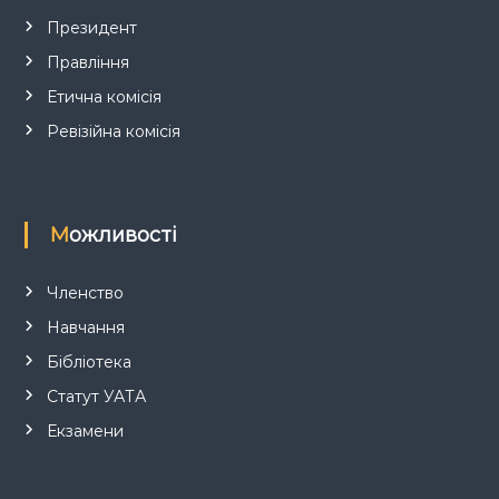
и
Президент
Правління
с
Етична комісія
і
Ревізійна комісія
в
Можливості
Членство
Навчання
Бібліотека
Статут УАТА
Екзамени