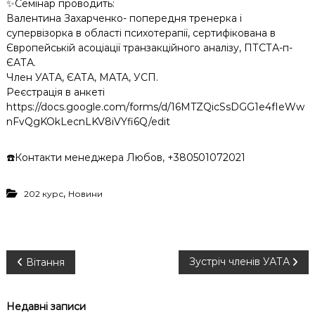
✨Семінар проводить:
Валентина Захарченко- попередня тренерка і
супервізорка в області психотерапії, сертифікована в
Європейській асоціації транзакційного аналізу, ПТСТА-п-
ЄАТА.
Член УАТА, ЄАТА, MATA, УСП.
Реєстрація в анкеті
https://docs.google.com/forms/d/16MTZQicSsDGG1e4fIeWw
nFvQgKOkLecnLKV8iVYfi6Q/edit
☎️Контакти менеджера Любов, +380501072021
,
202 курс
Новини
Н
Зустріч членів УАТА
Вітання
а
Недавні записи