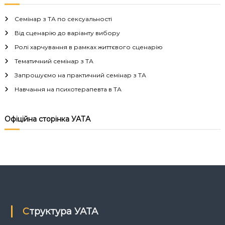
в
Семінар з ТА по сексуальності
і
Від сценарію до варіанту вибору
Ролі харчування в рамках життєвого сценарію
г
Тематичний семінар з ТА
а
Запрошуємо на практичний семінар з ТА
Навчання на психотерапевта в ТА
ц
і
Офіційна сторінка УАТА
я
з
а
п
Структура УАТА