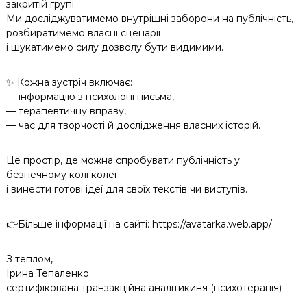
закритій групі.
Ми досліджуватимемо внутрішні заборони на публічність,
розбиратимемо власні сценарії
і шукатимемо силу дозволу бути видимими.
✨ Кожна зустріч включає:
— інформацію з психології письма,
— терапевтичну вправу,
— час для творчості й дослідження власних історій.
Це простір, де можна спробувати публічність у
безпечному колі колег
і винести готові ідеї для своїх текстів чи виступів.
👉Більше інформації на сайті: https://avatarka.web.app/
З теплом,
Ірина Тепаленко
сертифікована транзакційна аналітикиня (психотерапія)