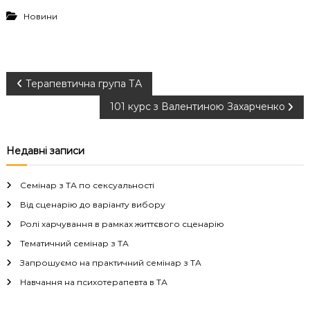
Новини
Н
Терапевтична група ТА
101 курс з Валентиною Захарченко
а
в
Недавні записи
і
Семінар з ТА по сексуальності
г
Від сценарію до варіанту вибору
Ролі харчування в рамках життєвого сценарію
а
Тематичний семінар з ТА
Запрошуємо на практичний семінар з ТА
ц
Навчання на психотерапевта в ТА
і