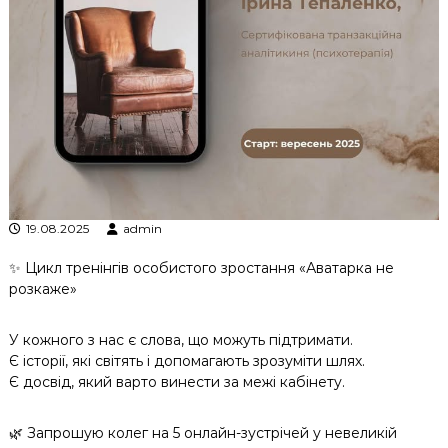
к
ц
і
й
н
о
г
о
а
н
а
л
19.08.2025
admin
і
з
✨ Цикл тренінгів особистого зростання «Аватарка не
у
розкаже»
У кожного з нас є слова, що можуть підтримати.
Є історії, які світять і допомагають зрозуміти шлях.
Є досвід, який варто винести за межі кабінету.
🌿 Запрошую колег на 5 онлайн-зустрічей у невеликій