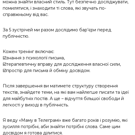
можна знайти власний стиль. Тут безпечно досліджувати,
помилятися, і знаходити ті слова, які звучать по-
справжньому від вас.
За 5 зустрічей ми разом дослідимо бар’єри перед
публічністю.
Кожен тренінг включає:
☑️знання з психології письма,
☑️терапевтичну вправу для дослідження власної сили,
☑️простір для письма й обміну досвідом.
Після завершення ви матимете структуру створення
текстів, знайдете теми, на які вам найлегше писати та ідеї
для майбутніх постів. А ще – відчуття більшої свободи й
легкості у виході в публічність.
Я веду «Маму в Телеграмі» вже багато років і розумію, які
зусилля потрібні, аби знайти потрібні слова. Саме цим
досвідом я готова ділитися.