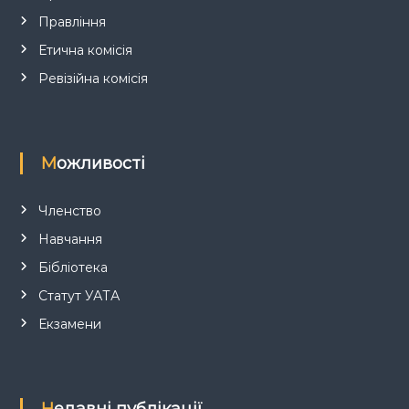
с
Правління
і
Етична комісія
в
Ревізійна комісія
Можливості
Членство
Навчання
Бібліотека
Статут УАТА
Екзамени