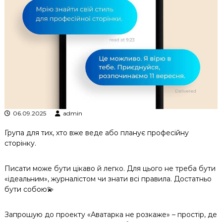
к
ц
і
й
н
о
г
о
а
н
а
л
06.09.2025
admin
і
з
Група для тих, хто вже веде або планує професійну
у
сторінку.
Писати може бути цікаво й легко. Для цього не треба бути
«ідеальним», журналістом чи знати всі правила. Достатньо
бути собою💫
Запрошую до проекту «Аватарка не розкаже» – простір, де