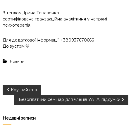
З теплом, Ірина Тепаленко
сертифікована транзакційна аналіткиня у напрямі
психотерапія.
Для додаткової інформації: +380937670666
До зустрічі💛
Новини
Н
Круглий стіл
Безоплатний семінар для членів УАТА: підсумки
а
в
Недавні записи
і