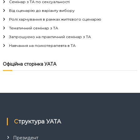
Семінар з ТА по сексуальності
г
Від сценарію до варіанту вибору
Ролі харчування в рамках життєвого сценарію
а
Тематичний семінар з ТА
Запрошуємо на практичний семінар з ТА
ц
Навчання на психотерапевта в ТА
і
Офіційна сторінка УАТА
я
з
а
п
Структура УАТА
и
Президент