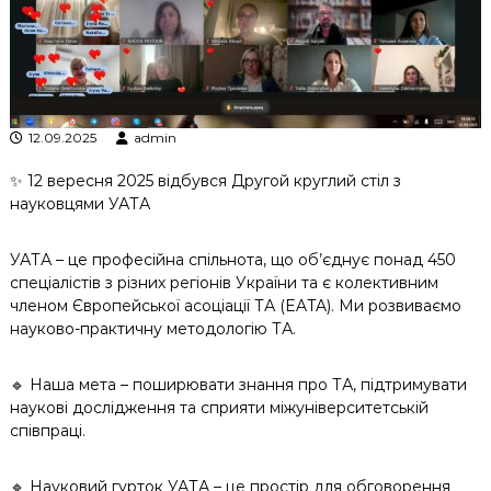
к
ц
і
й
н
о
г
12.09.2025
admin
о
а
✨ 12 вересня 2025 відбувся Другой круглий стіл з
н
науковцями УАТА
а
л
і
УАТА – це професійна спільнота, що об’єднує понад 450
з
спеціалістів з різних регіонів України та є колективним
у
членом Європейської асоціації ТА (EATA). Ми розвиваємо
науково-практичну методологію ТА.
🔹 Наша мета – поширювати знання про ТА, підтримувати
наукові дослідження та сприяти міжуніверситетській
співпраці.
🔹 Науковий гурток УАТА – це простір для обговорення