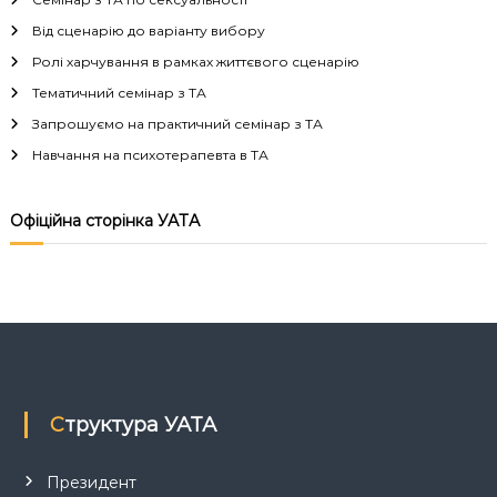
г
Від сценарію до варіанту вибору
Ролі харчування в рамках життєвого сценарію
а
Тематичний семінар з ТА
Запрошуємо на практичний семінар з ТА
ц
Навчання на психотерапевта в ТА
і
Офіційна сторінка УАТА
я
з
а
п
Структура УАТА
и
с
Президент