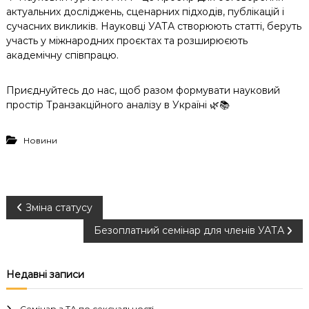
актуальних досліджень, сценарних підходів, публікацій і
сучасних викликів. Науковці УАТА створюють статті, беруть
участь у міжнародних проєктах та розширюєють
академічну співпрацю.
Приєднуйтесь до нас, щоб разом формувати науковий
простір Транзакційного аналізу в Україні 🌿📚
Новини
Н
Зміна статусу
Безоплатний семінар для членів УАТА
а
в
Недавні записи
і
Семінар з ТА по сексуальності