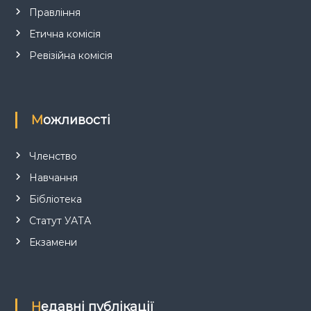
Правління
і
Етична комісія
в
Ревізійна комісія
Можливості
Членство
Навчання
Бібліотека
Статут УАТА
Екзамени
Недавні публікації