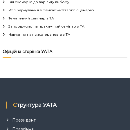
г
Від сценарію до варіанту вибору
Ролі харчування в рамках життєвого сценарію
а
Тематичний семінар з ТА
Запрошуємо на практичний семінар з ТА
ц
Навчання на психотерапевта в ТА
і
Офіційна сторінка УАТА
я
з
а
п
Структура УАТА
и
с
Президент
Правління