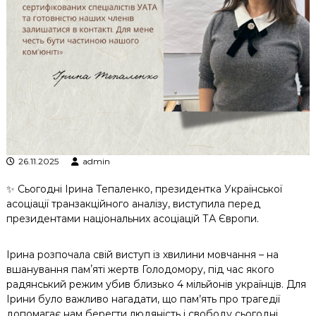
к
ц
і
й
н
о
г
о
а
н
а
л
26.11.2025
admin
і
з
✨ Сьогодні Ірина Тепаленко, президентка Української
у
асоціації транзакційного аналізу, виступила перед
президентами національних асоціацій ТА Європи.
Ірина розпочала свій виступ із хвилини мовчання – на
вшанування памʼяті жертв Голодомору, під час якого
радянський режим убив близько 4 мільйонів українців. Для
Ірини було важливо нагадати, що пам’ять про трагедії
допомагає нам берегти людяність і свободу сьогодні.