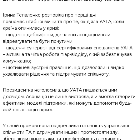
Ірина Тепаленко розповіла про перші дні
повномасштабної війни та про те, як діяла УАТА, коли
країна опинилась у кризі:
– щоденні дебрифінги, де члени асоціації могли
відреагувати та бути почутими;
– щоденні супервізії від сертифікованих спеціалістів УАТА;
– активна та чітка робота піар-відділу, який забезпечував
комунікацію;
– щотижневі зустрічі правління, що дозволяли швидко
ухвалювати рішення та підтримувати спільноту.
Президентка наголосила, що УАТА пишається цим
досвідом. Асоціація не лише вистояла, а й змогла створити
ефективні моделі підтримки, які можуть допомогти будь-
якій організації в кризі.
У своїй промові вона підкреслила готовність української
спільноти ТА підтримувати інших і протистояти злу,
зберігаючи цінність життя, професійність і людяність.