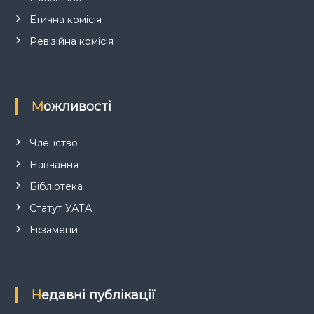
і
Етична комісія
в
Ревізійна комісія
Можливості
Членство
Навчання
Бібліотека
Статут УАТА
Екзамени
Недавні публікації