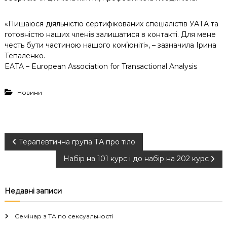
«Пишаюся діяльністю сертифікованих спеціалістів УАТА та
готовністю наших членів залишатися в контакті. Для мене
честь бути частиною нашого комʼюніті», – зазначила Ірина
Тепаленко.
EATA – European Association for Transactional Analysis
Новини
Н
Терапевтична група ТА про тіло
Набір на 101 курс і до набір на 202 курс
а
в
Недавні записи
і
Семінар з ТА по сексуальності