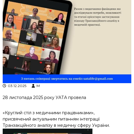
к
ц
і
й
н
о
г
о
а
н
а
л
і
з
у
03.12.2025
M
28 листопада 2025 року УАТА провела
«Круглий стіл з медичними працівниками»,
присвячений актуальним питанням інтеграції
Транзакційного аналізу в медичну сферу України.