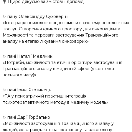
💐 Щиро дякуємо за змістовні доповіді:
✨ пану Олександру Суховерші
«Інтеграція психологічної допомоги в систему онкологічних
послуг. Створення єдиного простору для онкопацієнта.
Можливості та переваги застосування Транзакційного
аналізу на етапах лікування онкохворих»
✨ пані Наталії Медяник
«Потреби, можливості та етичні орієнтири застосування
Транзакційного аналізу в медичній сфері (у контексті
воєнного часу)»
✨ пані Ірині Яготинець
«ТА у психіатричній практиці: інтеграція
психотерапевтичного методу в медичну модель»
✨ пані Дар’ї Горбатько
«Можливості застосування Транзакційного аналізу у
людей, які страждають на нікотинову та алкогольну