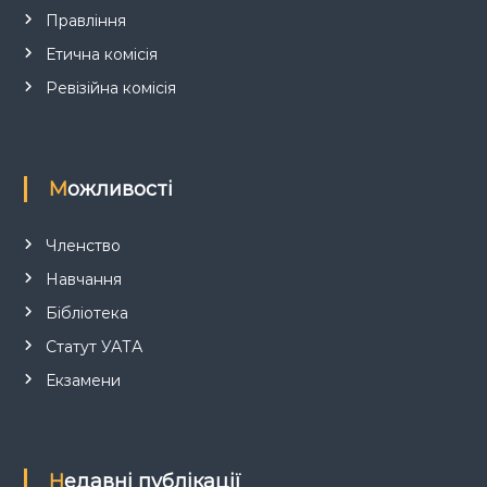
і
Правління
в
Етична комісія
Ревізійна комісія
Можливості
Членство
Навчання
Бібліотека
Статут УАТА
Екзамени
Недавні публікації