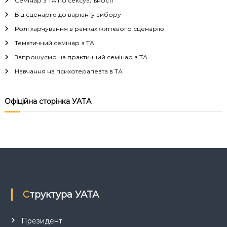
Семінар з ТА по сексуальності
г
Від сценарію до варіанту вибору
а
Ролі харчування в рамках життєвого сценарію
Тематичний семінар з ТА
ц
Запрошуємо на практичний семінар з ТА
і
Навчання на психотерапевта в ТА
я
Офіційна сторінка УАТА
з
а
п
и
Структура УАТА
с
Президент