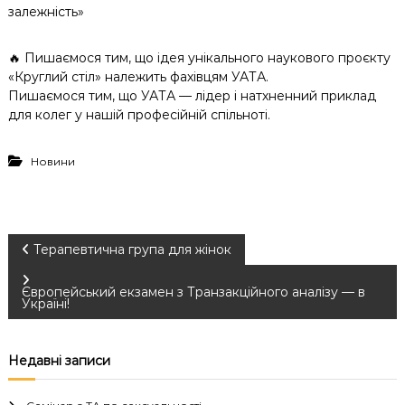
залежність»
🔥 Пишаємося тим, що ідея унікального наукового проєкту
«Круглий стіл» належить фахівцям УАТА.
Пишаємося тим, що УАТА — лідер і натхненний приклад
для колег у нашій професійній спільноті.
Новини
Н
Терапевтична група для жінок
а
Європейський екзамен з Транзакційного аналізу — в
Україні!
в
Недавні записи
і